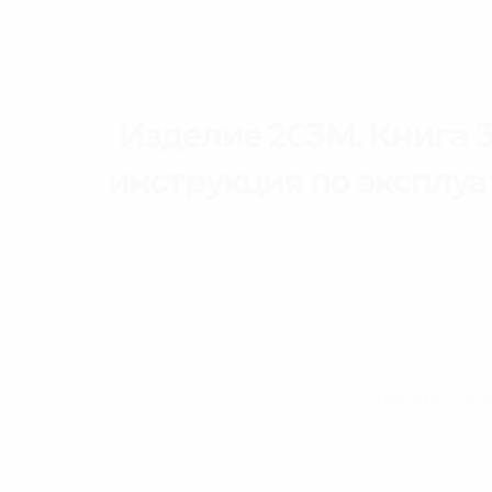
Изделие 2С3М. Книга 3
инструкция по эксплуат
Техническое описание и инструкция по эксплуа
работы системы 2924 и ее приборов и содержи
эксплуатации системы и поддержания ее в со
Читати / З