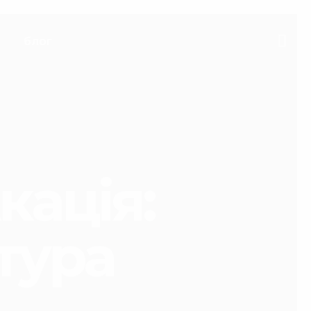
блог
кація:
атура