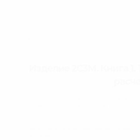
Решта книг знайдені в інтернеті, у папері поки щ
Изделие 2С3М. Книга 1.
расче
Настоящее Техническое описание содержит об
152-мм самоходной гаубицы 2С3М и предназнач
эксплуатации.
Текст описания иллюстрирован рисунками и с
описанию.