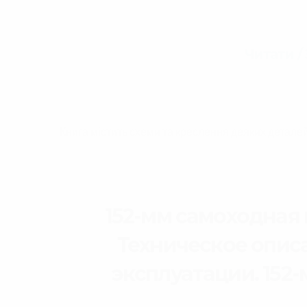
Читати /
Книга містить схеми та креслення деяких детал
152-мм самоходная 
Техническое опис
эксплуатации. 152-