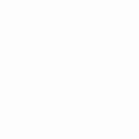
. Техническое описание и
ации. Система 2Э24 (1980)
тации предназначено для изучения устройства и
т сведения, необходимые для правильной
стоянии готовности к действию.
авантажити PDF