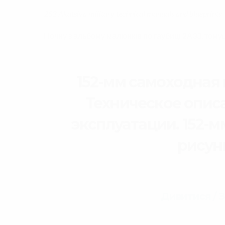
2S3 Akatsiya military technical manuals and blueprints
Почну з альбому малюнків по гаубиці 2А33, тому
152-мм самоходная 
Техническое опис
эксплуатации. 152-м
рисунк
Дивитися / 