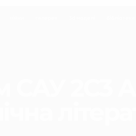
війни
галерея
3d моделі
бібліотека
м САУ 2С3 А
ічна літер