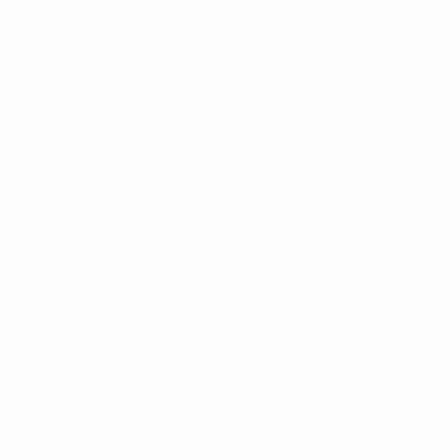
Креслення
Покинуті
Реставрація
Стрілецька зброя
Техніка
Артилерія / САУ
Бронемашини
БТР/БМП