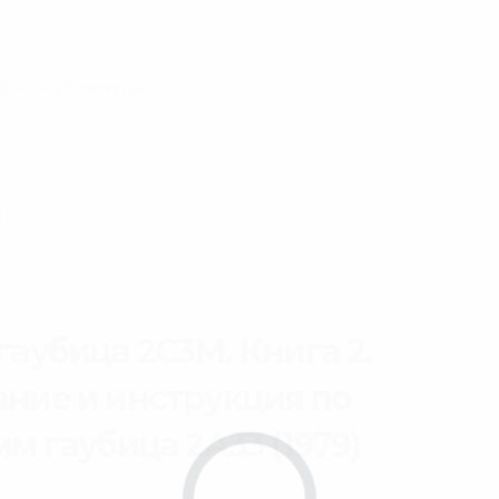
 Завантажити
ей САУ 2С3
гаубица 2С3М. Книга 2.
ание и инструкция по
мм гаубица 2А33 (1979)