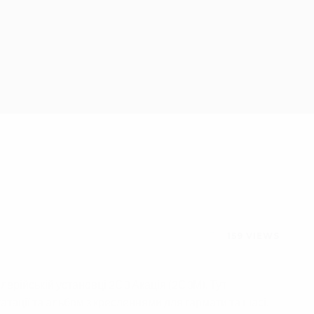
159
VIEWS
лерійській установці 2С3 Акація (2С3М). Тут
уатації та альбом з кресленнями для гармати та шасі.