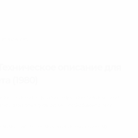
о не знайшов.
 Техническое описание для
та (1980)
щие сведения по устройству и принципу действия
ено дать расчету сведения, необходимые для ее
хемами, помещенными в приложении к данному