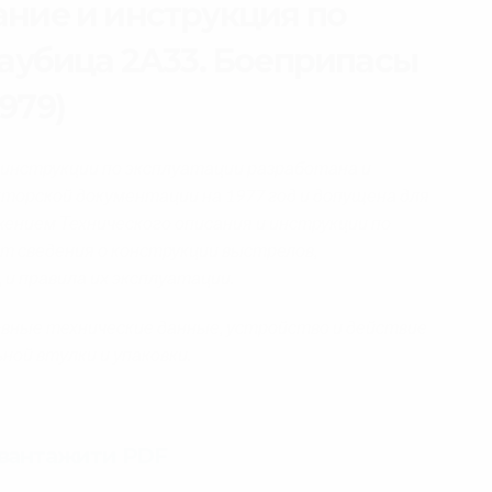
ание и инструкция по
гаубица 2А33. Боеприпасы
1979)
 инструкции по эксплуатации разработана и
торской документации на 1977 год и допущена для
жением Технического описания и инструкции по
т сведения о конструкции выстрелов,
и правила их эксплуатации.
новные технические данные, устройство и действие
ной втулки и упаковки.
авантажити PDF