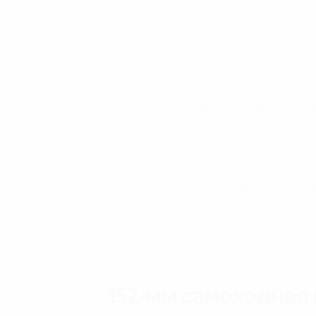
Настоящее Техническое описание и Инструкци
разработаны, согласованы и утверждены по с
документации на 1 января 1977 г. и допущены д
Настоящее Техническое описание является пр
Оно предназначено для изучения гаубицы и со
действия, а также технические характеристик
использования технических возможностей гау
Читати / З
152-мм самоходная 