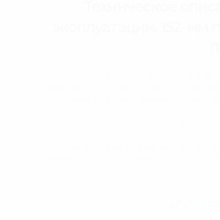
Техническое опис
эксплуатации. 152-мм 
(
Настоящая 3-я часть Технического описания и
утверждена по состоянию образцов и конструк
использования в войсках. Она является продол
эксплуатации 152-мм гаубицы 2АЗ3З и содержи
применяющихся для стрельбы из гаубицы 2АЗ3, 
В ней изложено назначение выстрелов и их ос
снарядов, метательных зарядов, гильз, капсюль
Читати / З