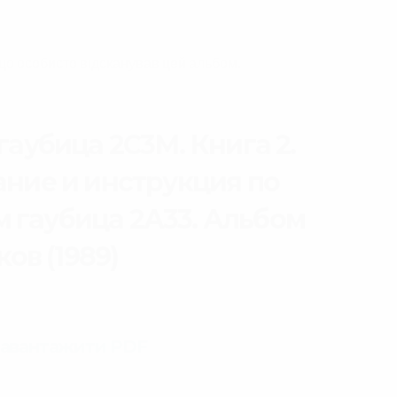
що особисто відсканував цей альбом.
гаубица 2С3М. Книга 2.
ание и инструкция по
м гаубица 2А33. Альбом
ов (1989)
Завантажити PDF