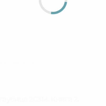
я по эксплуатации 152-мм гаубицы 2А33
остоянию отработки образца и технической
ля использования в войсках.
одолжением Технического описания изделия 2С3ЗМ.
держит описание ее устройства и принципа
и и другие сведения, необходимые для полного
бицы.
авантажити PDF
гаубица 2С3М. Книга 2.