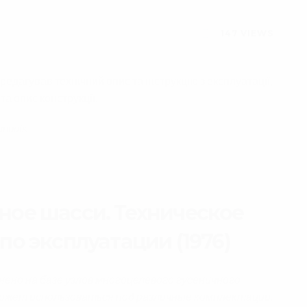
147
VIEWS
едагував технічний опис та інструкцію з експлуатації,
та опис конструкції.
anuals.
ное шасси. Техническое
по эксплуатации (1976)
ено на базе узлов многоцелевого гусеничного
ожет использоваться под различные комплектации.