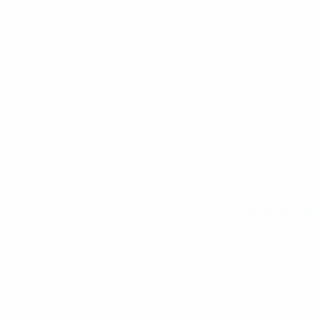
Возникающие при этом отдельные изменения 
изданию исполнителем комплектации.
Настоящее Техническое описание и инструкция
лиц, ответственных за правильное использован
эксплуатации даны описание конструкции и раб
эксплуатации и хранения, виды и методы техн
неисправности, способы их устранения, а так
способлений при обслуживании и ремонте шас
Читати / З
Купити книгу у паперовому вигляді можна на:
OLX
Violity