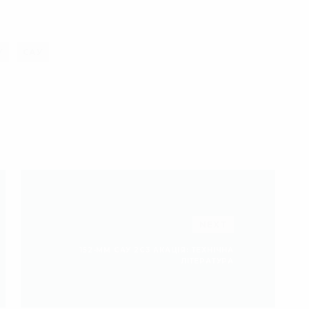
У
САУ
NEXT
152-ММ САУ 2С3 АКАЦІЯ: ТЕХНІЧНА
ЛІТЕРАТУРА