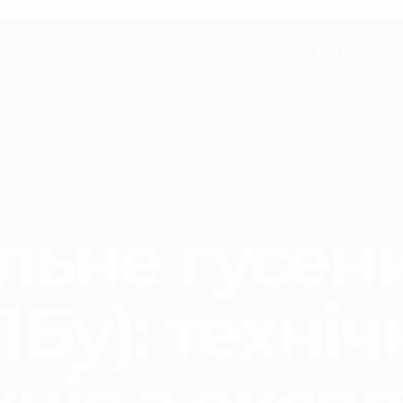
війни
галерея
3d моделі
бібліотека
льне гусен
ЛБу): техні