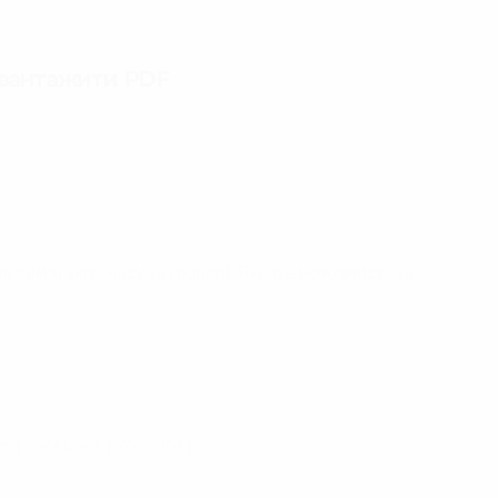
авантажити PDF
ня вимагають часу та грошей. Якщо є можливість та
am
|
Facebook
|
YouTube
|