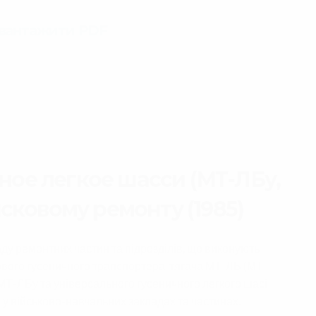
авантажити PDF
ное легкое шасси (МТ-ЛБу,
йсковому ремонту (1985)
ду ремонтних частин та підрозділів, що виконують
ьового гусеничного трапспортера-тягача МТ-ЛБ (МТ-
 МТ-ЛБу та універсального гусеничного легкого шасі
і у військово-навчальних закладах та частинах.