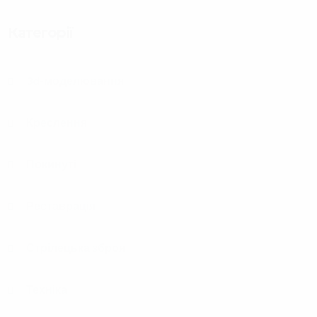
Категорії
3d-моделювання
Креслення
Покинуті
Реставрація
Стрілецька зброя
Техніка