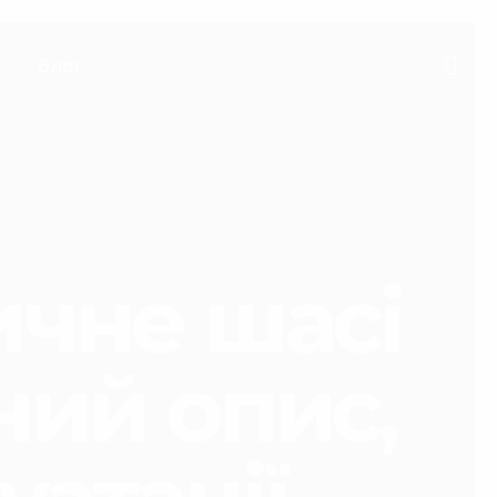
блог
ичне шасі
чний опис,