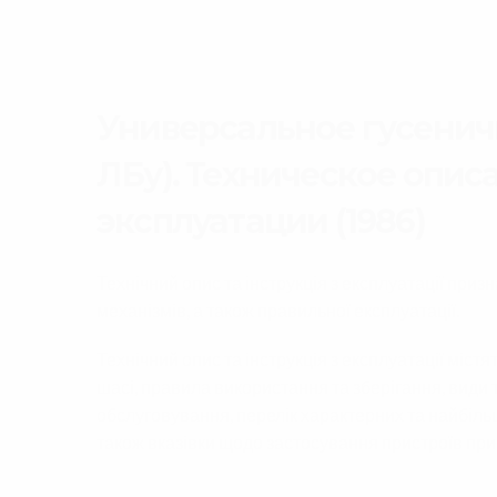
Универсальное гусеничн
ЛБу). Техническое опис
эксплуатации (1986)
Технічний опис та інструкція з експлуатації приз
механізмів, а також правильної експлуатації.
Технічний опис та інструкція з експлуатації містя
шасі, правила використання та зберігання, види 
обслуговування, перелік характерних та найбіль
також вказівки щодо застосування пристроїв при