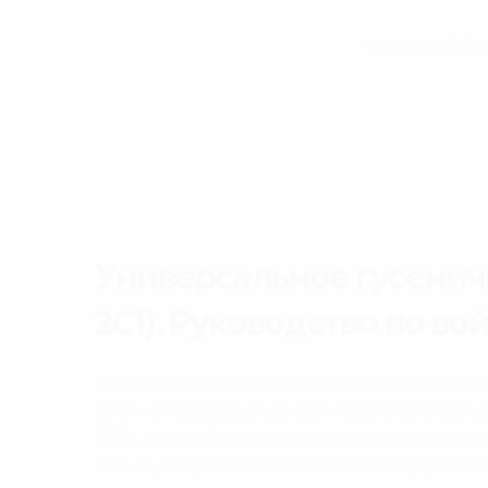
Читати / З
Универсальное гусенич
2С1). Руководство по во
Даний Посібник призначений для технічного скла
поточний та середній ремонт легкого багатоціл
ЛБВ), легкого багатоцільового гусеничного шасі
2С1, та для практичних занять з ремонту цих шас