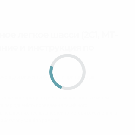
ое легкое шасси (2С1, МТ-
ание и инструкция по
начені для вивчення будови та принципів дії
ть опис конструкції та роботи механізмів та систем
та періодичність проведення технічного
ш поширених несправностей та методи їх усунення, а
 обслуговуванні та ремонті.