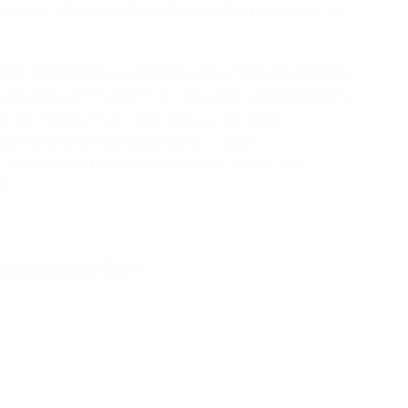
шасси огисываются в дополнениях к настоящему
 по эксплуатации предназначены для водителей и
ие шасси. В Техническом описании и инструкции по
оты механизмов и узлов ‘шасси, правила
ического обслуживания, характерные
же указания по применению специальных при-
си
.
авантажити PDF