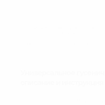
Завершив скан посібника по ремонту, а також відр
яку знайшов в інтернеті. Книги містять креслення 
MT-LB military transporter and 2S1 chassis technical m
Универсальное гусенич
описание и инструкция 
Универсальное гусеничное легкое шасси выполн
легкого транспортера-тягача МТ-ЛБ.
Шасси м