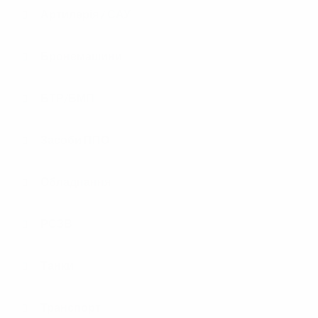
Артилерія / САУ
Бронемашини
БТР/БМП
Засоби ППО
Обладнання
РСЗВ
Танки
Транспорт