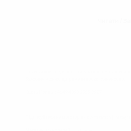
Читати / З
Покупка книг, ведення сайту та процес скануван
бажання можна підтримати проєкт фінансово.
Карта Приват:
4149 4390 2555 9927
Підписуйтеся на мої сторінки:
Artstation
|
Instagr
Магазин 3д-моделей:
CGTrader