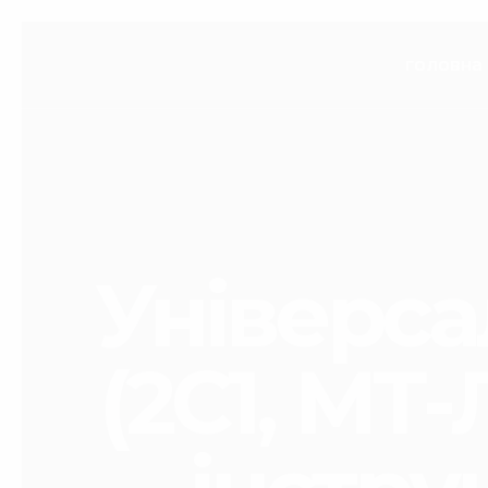
головна
Універса
(2С1, МТ-