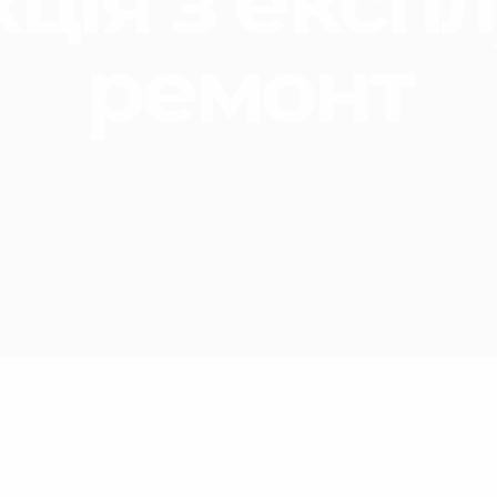
ція з експл
ремонт