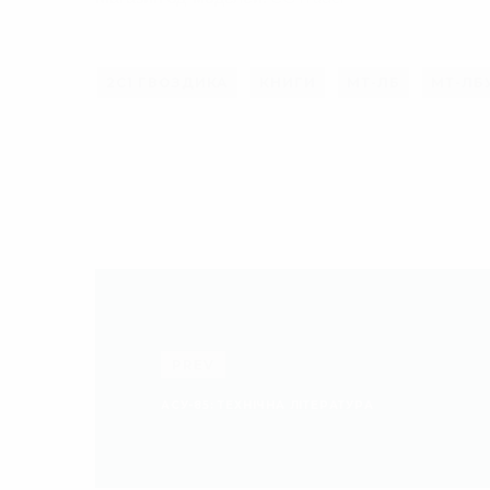
2С1 ГВОЗДИКА
КНИГИ
МТ-ЛБ
МТ-ЛБ
PREV
АСУ-85: ТЕХНІЧНА ЛІТЕРАТУРА