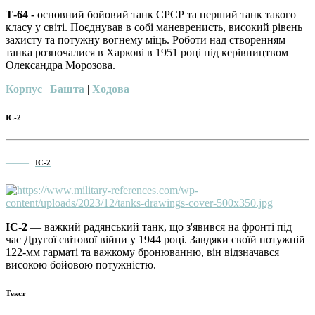
Т-64 -
основний бойовий танк СРСР та перший танк такого
класу у світі. Поєднував в собі маневренисть, високий рівень
захисту та потужну вогнему міць. Роботи над створенням
танка розпочалися в Харкові в 1951 році під керівництвом
Олександра Морозова.
Корпус
|
Башта
|
Ходова
ІС-2
———
ІС-2
ІС-2
— важкий радянський танк, що з'явився на фронті під
час Другої світової війни у 1944 році. Завдяки своїй потужній
122-мм гарматі та важкому бронюванню, він відзначався
високою бойовою потужністю.
Текст