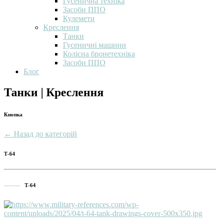
Гусенична техніка
Засоби ППО
Кулемети
Креслення
Танки
Гусеничні машини
Колісна бронетехніка
Засоби ППО
Блог
Танки | Креслення
Кнопка
← Назад до категорій
Т-64
———
Т-64