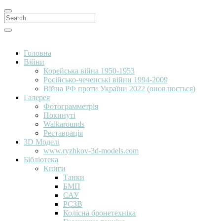
Search
for:
Search
Головна
Війни
Корейська війна 1950-1953
Російсько-чеченські війни 1994-2009
Війна РФ проти України 2022 (оновлюється)
Галерея
Фотограмметрія
Покинуті
Walkarounds
Реставрація
3D Моделі
www.ryzhkov-3d-models.com
Бібліотека
Книги
Танки
БМП
САУ
РСЗВ
Колісна бронетехніка