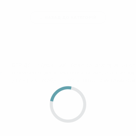
← НАЗАД ДО КАТЕГОРІЙ
БТР-Д
(БТР-Десантний) є бронетранспортером на гусе
перевезення і десантування військових десантних підр
у 1974 році. Перебує на озброєнні пост-совєтських країн