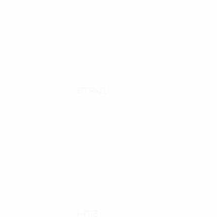
———
БТР-Д
———
M113