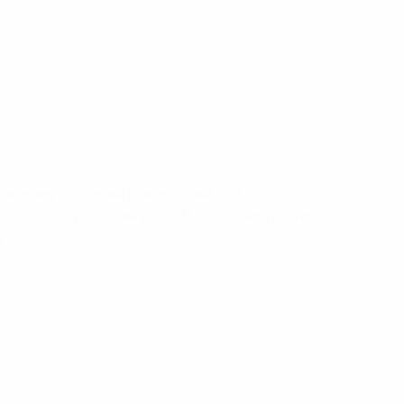
ничному ходу, який призначений для
озділів. Розроблений у СРСР, почав випускатися
.