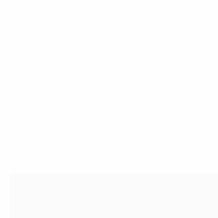
На цій сторінці представлені креслення та схем
This page contains tracked military vehicle drawings and 