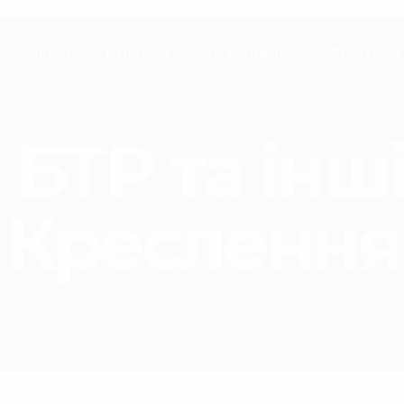
війни
галерея
3d моделі
бібліотека
 БТР та інш
Креслення