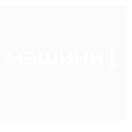
блог
і машини |