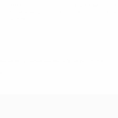
M113
armored personnel carrier
- американський гусенич
Призначений для перевезення особового сладу та ванта
В'єтнамі.
и військових гусеничних машини та бронетраспортерів.
blueprints.