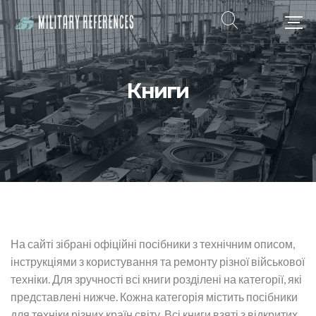
Книги
На сайті зібрані офіційні посібники з технічним описом,
інструкціями з користування та ремонту різної військової
техніки. Для зручності всі книги розділені на категорії, які
представлені нижче. Кожна категорія містить посібники
для техніки різних країн світу. Всі книги взяті з відкритих