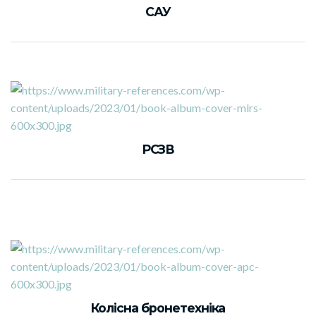
САУ
РСЗВ
Колісна бронетехніка