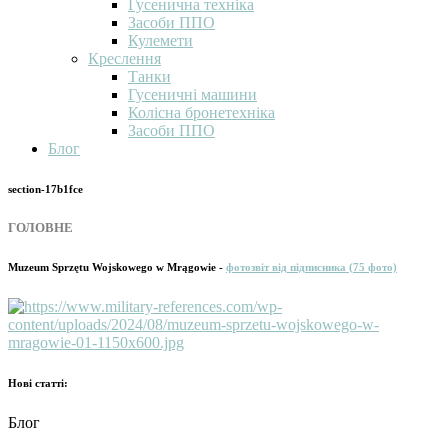
Гусенична техніка
Засоби ППО
Кулемети
Креслення
Танки
Гусеничні машини
Колісна бронетехніка
Засоби ППО
Блог
section-17b1fce
ГОЛОВНЕ
Muzeum Sprzętu Wojskowego w Mrągowie
-
фотозвіт від підписника (75 фото)
Нові статті:
Блог