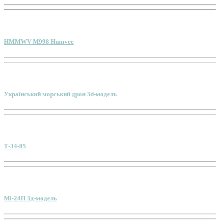
HMMWV M998 Humvee
Український морський дрон 3d-модель
Т-34-85
Мі-24П 3д-модель