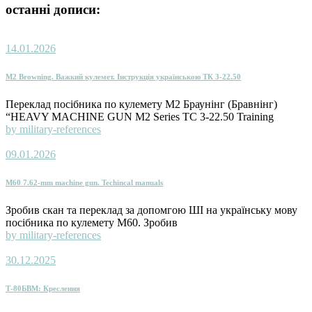
останні дописи:
14.01.2026
M2 Browning. Важкий кулемет. Інструкція українською ТК 3-22.50
Переклад посібника по кулемету М2 Браунінг (Бравнінг)
“HEAVY MACHINE GUN M2 Series TC 3-22.50 Training
by military-references
09.01.2026
M60 7.62-mm machine gun. Techincal manuals
Зробив скан та переклад за допомгою ШІ на українську мову
посібника по кулемету M60. Зробив
by military-references
30.12.2025
Т-80БВМ: Креслення