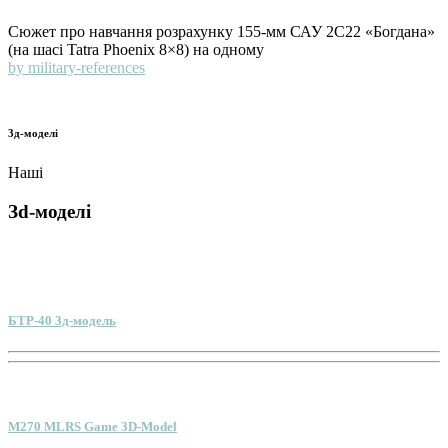
Сюжет про навчання розрахунку 155-мм САУ 2С22 «Богдана»
(на шасі Tatra Phoenix 8×8) на одному
by military-references
3д-моделі
Наші
Зd-моделі
БТР-40 3д-модель
M270 MLRS Game 3D-Model