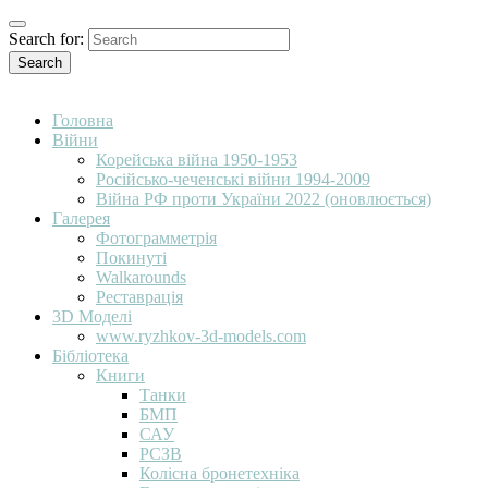
Search for:
Search
Головна
Війни
Корейська війна 1950-1953
Російсько-чеченські війни 1994-2009
Війна РФ проти України 2022 (оновлюється)
Галерея
Фотограмметрія
Покинуті
Walkarounds
Реставрація
3D Моделі
www.ryzhkov-3d-models.com
Бібліотека
Книги
Танки
БМП
САУ
РСЗВ
Колісна бронетехніка