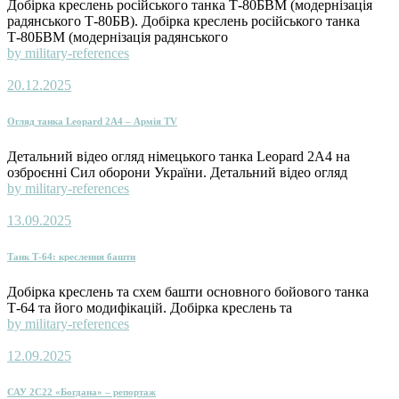
Добірка креслень російського танка Т-80БВМ (модернізація
радянського Т-80БВ). Добірка креслень російського танка
Т-80БВМ (модернізація радянського
by military-references
20.12.2025
Огляд танка Leopard 2A4 – Армія TV
Детальний відео огляд німецького танка Leopard 2A4 на
озброєнні Сил оборони України. Детальний відео огляд
by military-references
13.09.2025
Танк Т-64: креслення башти
Добірка креслень та схем башти основного бойового танка
Т-64 та його модифікацій. Добірка креслень та
by military-references
12.09.2025
САУ 2С22 «Богдана» – репортаж