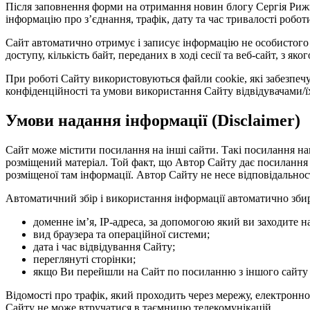
Після заповнення форми на отримання новин блогу Сергія Рижко
інформацію про з’єднання, трафік, дату та час тривалості роботи
Сайт автоматично отримує і записує інформацію не особистого х
доступу, кількість байт, переданих в ході сесії та веб-сайт, з 
При роботі Сайту використовуються файли cookie, які забезпеч
конфіденційності та умови використання Сайту відвідувачами/ї
Умови надання інформації (Disclaimer)
Сайт може містити посилання на інші сайти. Такі посилання н
розміщений матеріал. Той факт, що Автор Сайту дає посилання н
розміщеної там інформації. Автор Сайту не несе відповідальност
Автоматичний збір і використання інформації автоматично збира
доменне ім’я, IP-адреса, за допомогою який ви заходите н
вид браузера та операційної системи;
дата і час відвідування Сайту;
переглянуті сторінки;
якщо Ви перейшли на Сайт по посиланню з іншого сайту –
Відомості про трафік, який проходить через мережу, електронно
Сайту не може втручатися в таємницю телекомунікацій.