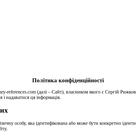
Політика конфіденційності
ry-references.com (далі – Сайт), власником якого є Сергій Рижко
ся і надаватися ця інформація.
них
фізичну особу, яка ідентифікована або може бути конкретно іден
йту.