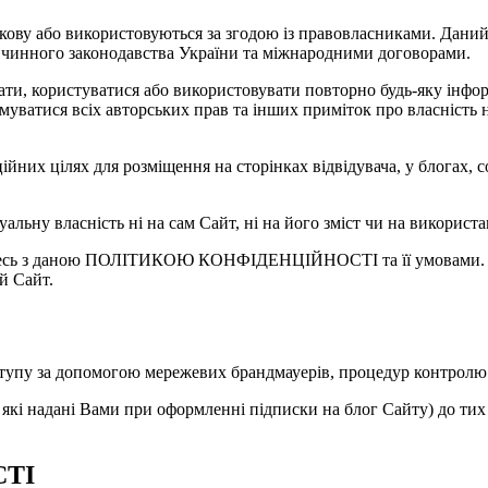
ову або використовуються за згодою із правовласниками. Даний 
и чинного законодавства України та міжнародними договорами.
ти, користуватися або використовувати повторно будь-яку інформ
уватися всіх авторських прав та інших приміток про власність н
ійних цілях для розміщення на сторінках відвідувача, у блогах,
уальну власність ні на сам Сайт, ні на його зміст чи на викорис
жуєтесь з даною ПОЛІТИКОЮ КОНФІДЕНЦІЙНОСТІ та її умовами
й Сайт.
тупу за допомогою мережевих брандмауерів, процедур контролю д
 які надані Вами при оформленні підписки на блог Сайту) до тих 
СТІ