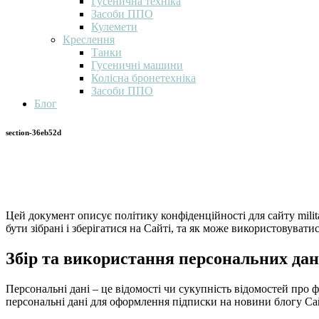
Гусенична техніка
Засоби ППО
Кулемети
Креслення
Танки
Гусеничні машини
Колісна бронетехніка
Засоби ППО
Блог
section-36eb52d
Цей документ описує політику конфіденційності для сайту milita
бути зібрані і зберігатися на Сайті, та як може використовувати
Збір та використання персональних да
Персональні дані – це відомості чи сукупність відомостей про 
персональні дані для оформлення підписки на новини блогу Са