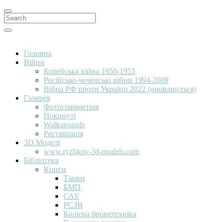
Search
for:
Search
Головна
Війни
Корейська війна 1950-1953
Російсько-чеченські війни 1994-2009
Війна РФ проти України 2022 (оновлюється)
Галерея
Фотограмметрія
Покинуті
Walkarounds
Реставрація
3D Моделі
www.ryzhkov-3d-models.com
Бібліотека
Книги
Танки
БМП
САУ
РСЗВ
Колісна бронетехніка