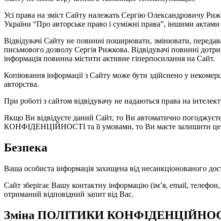
Усі права на зміст Сайту належать Сергію Олександровичу Рижк
України “Про авторське право і суміжні права”, іншими актам
Відвідувачі Сайту не повинні поширювати, змінювати, передава
письмового дозволу Сергія Рижкова. Відвідувачі повинні дотрим
інформація повинна містити активне гіперпосилання на Сайт.
Копіювання інформації з Сайту може бути здійснено у некомерц
авторства.
При роботі з сайтом відвідувачу не надаються права на інтелект
Якщо Ви відвідуєте даний Сайт, то Ви автоматично погод
КОНФІДЕНЦІЙНОСТІ та її умовами, то Ви маєте залишити це
Безпека
Ваша особиста інформація захищена від несанкціонованого дос
Сайт зберігає Вашу контактну інформацію (ім’я, email, телефон,
отриманий відповідний запит від Вас.
Зміна ПОЛІТИКИ КОНФІДЕНЦІЙНО