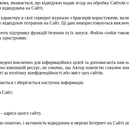
ва, вважається, що відвідувач надав згоду на обробку Сайтом с
 відвідувача на Сайті.
арактеру в свої серверні журнали з браузерів користувачів, вклю
якого відвідувач потрапив на Сайт. Ці дані використовуються виклю
ують підтримку функцій безпеки та їх запуск. Файли cookie так
х пристроями.
аведені виключно для інформаційних цілей та допомагають нам 
а зовнішній ресурс, не означає, що Автор повністю схвалює викла
і за політику конфіденційності або зміст цих сайтів.
ється і зберігається наступна інформація:
а Сайт;
 адреса цього сайту.
ю поштою, і активність відвідувача в мережі Інтернет на Сайті з