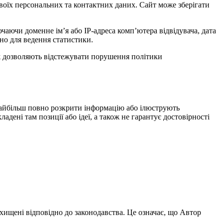
воїх персональних та контактних даних. Сайт може зберігати
чаючи доменне ім’я або IP-адреса комп’ютера відвідувача, дата
чно для ведення статистики.
ож дозволяють відстежувати порушення політики
найбільш повно розкрити інформацію або ілюструють
дені там позиції або ідеї, а також не гарантує достовірності
ахищені відповідно до законодавства. Це означає, що Автор