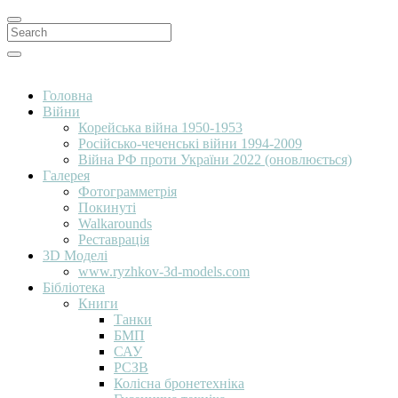
Search
for:
Search
Головна
Війни
Корейська війна 1950-1953
Російсько-чеченські війни 1994-2009
Війна РФ проти України 2022 (оновлюється)
Галерея
Фотограмметрія
Покинуті
Walkarounds
Реставрація
3D Моделі
www.ryzhkov-3d-models.com
Бібліотека
Книги
Танки
БМП
САУ
РСЗВ
Колісна бронетехніка