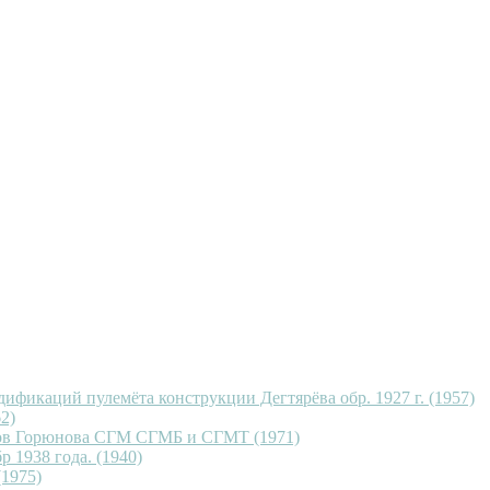
ификаций пулемёта конструкции Дегтярёва обр. 1927 г. (1957)
2)
тов Горюнова СГМ СГМБ и СГМТ (1971)
 1938 года. (1940)
1975)