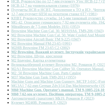
НСВ. Руководство по 12,7-мм пулемету Утес НСВ-12,7 (1
НСВ-12,7 на универсальном станке (1976)
Пулуметы НСВ и НСВТ. Дополнение к ТО и ИЭ . Чертеж
12,7-мм пулумет 6П50 на пехотном станке 6Т7 (1981)
КПВТ. Руководство службы. 14,5-мм танковый пулемет 
MG-42. Описание германского 7,92-мм пулемета обр. 1942
Mitrailleuses de 7,5-mm Modeles 1931 (1953)
Browning Machine Gun Cal. 30. M1919A6. TM9-206 (1943)
M2 Browning Machine Gun Cal. 50. Wate Cooled And Mounts
M2 Browning Aircraft Basic TM 9-225 (1947)
M2 Browning Manual FM-23-65 (1991)
M2HB Browning FM 23-65 C2 (2002)
M2 Browning. Важкий кулемет. Інструкція українською
M2 Browning. Щупи, креслення
M2 Браунінг. Картка кулеметника
Великокаліберний кулемет Browning M2. Романов Р. (2023
M2A1 Browning Machine Gun Caliber 50. Operators Manual.
M2 .50 Browning Machine Gun. Parts Catalog
M37 Machine Gun Tank TM9-2013 (1955)
Machine Guns and Machine Gun Gunnery. MCTP 3-01C (For
MG3A1 7,62-mm German Zdv3/14 Das Machinengewehr (19
M60 Machine Gun. Operator's manual. TM 9-1005-224-10
M60 7,62-мм кулемет. Посібник оператора. TM 9-1005-2
Автоматичний гранатомет Mk19. Романов Р. (2023)
Кулемет M240B. Романов Р. (2023)