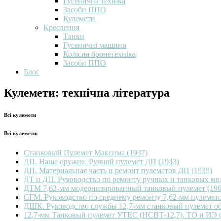
Гусенична техніка
Засоби ППО
Кулемети
Креслення
Танки
Гусеничні машини
Колісна бронетехніка
Засоби ППО
Блог
Кулемети: технічна література
Всі кулемети
Всі кулемети:
Станковый Пулемет Максима (1937)
ДП. Наше оружие. Ручной пулемет ДП (1943)
ДП. Материальная часть и ремонт пулеметов ДП (1939)
ДТ и ДП. Руководство по ремонту ручных и танковых мод
ДТМ 7,62-мм модернизированный танковый пулемет (196
СГМ. Руководство по среднему ремонту 7,62-мм пулеме
ДШК. Руководство службы 12,7-мм станковый пулемет обр
12,7-мм Танковый пулемет УТЕС (НСВТ-12,7). ТО и ИЭ (