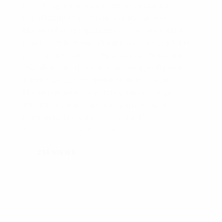
БТР-4 – бронетранспортер українського
виробництва з колісною формулою 8×8.
Машина була розроблена на початку 2000-х
років, а серійне виробництво почалося у 2008
році. Бронетранспортер стоїть на озброєнні
Збройних сил і Національної гвардії України, а
також був поставлений в деякі країни світу.
Машина приймала участь у війні на сході
України, а такою воює на фронтах після
повномасштабного
вторгнення Російської
Федерації в Україну 24 лютого 2022 року
.
235
VIEWS