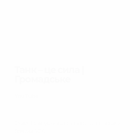
Танк – це сила |
Громадське
YouTube
Сюжет Громадського про танкістів 3-ї танкової
бригади ЗСУ.