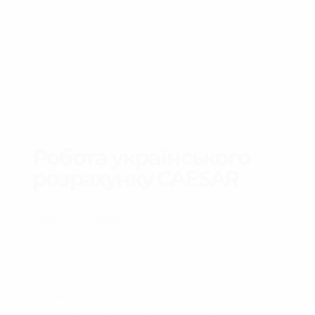
Робота українського
розрахунку CAESAR
Радіо Свобода
Робота українського розрахунку на самохідної
155-мм гаубиці CAESAR французького
виробництва.
Репортаж у випуску Радіо