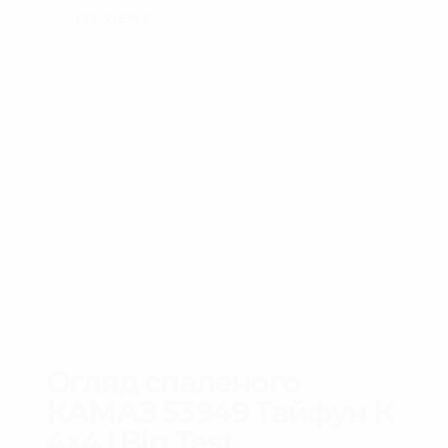
122
VIEWS
Огляд спаленого
КАМАЗ 53949 Тайфун К
4×4 | Big Test