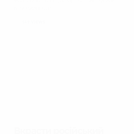
українського бронетраспортера. Нижче додаю
кілька скріншотів.
147
VIEWS
Вкрасти російський