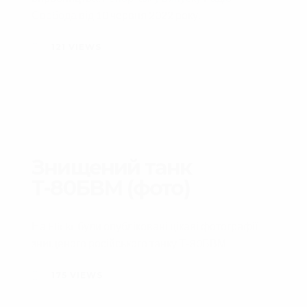
Свобода
від 10 червня 2022 року.
121
VIEWS
Знищений танк
Т-80БВМ (фото)
На Flickr були опубліковані цікаві фотографії
знищеного російського танку Т-80БВМ
175
VIEWS