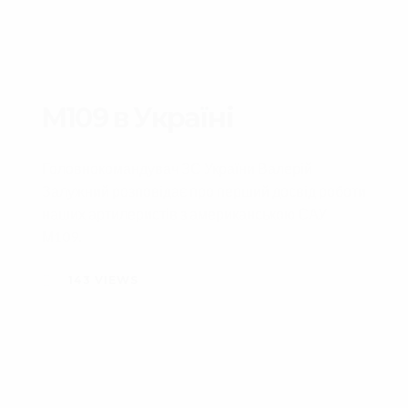
M109 в Україні
Головнокомандувач ЗС України Валерій
Залужний розповідає про перший досвід роботи
наших артилеристів з американською САУ
М109.
143
VIEWS