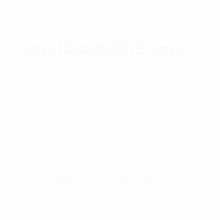
Oryx | Attack On Europe
www.oryxspioenkop.com
Втрати армії Російської Федерації, які
задокументовано на фото та відео. Проект
Oryx
створений
Stijn Mitzer
у співпраці з
Joost
Oliemans
Kemal
,
Dan
та
Jakub Janovsky
ДИВИТИСЯ СПИСОК ТА ФОТО
134
VIEWS