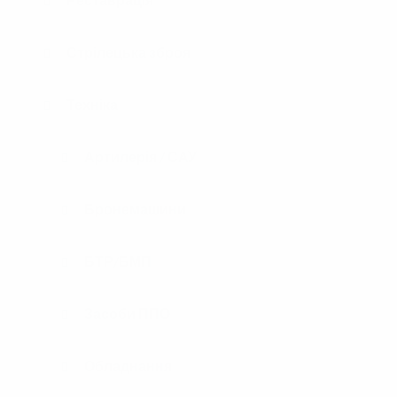
Стрілецька зброя
Техніка
Артилерія / САУ
Бронемашини
БТР/БМП
Засоби ППО
Обладнання