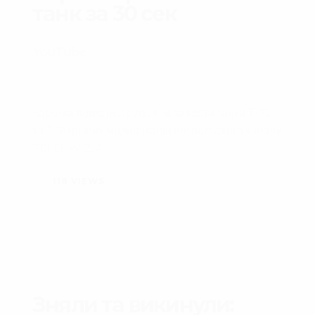
танк за 30 сек
YouTube
Коротка відео інструкція як завести танки Т-72
та Т-90 різних модифікацій від польского каналу
TERENWIZJA
118
VIEWS
Зняли та викинули: