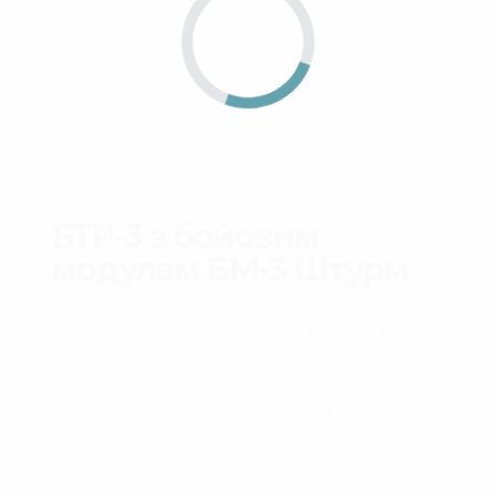
БТР-3 з бойовим
модулем БМ-3 Штурм
Класе детальне відео з БТР-3 в хорошій якості
від каналу
Andrew Zabel
. Показано
випробування нової системи керування вогнем
та стабілазції гармати на модулі БМ-3 Штурм.
Окрім самого бойового модуля на відео
показано багато цікавих деталей конструкції