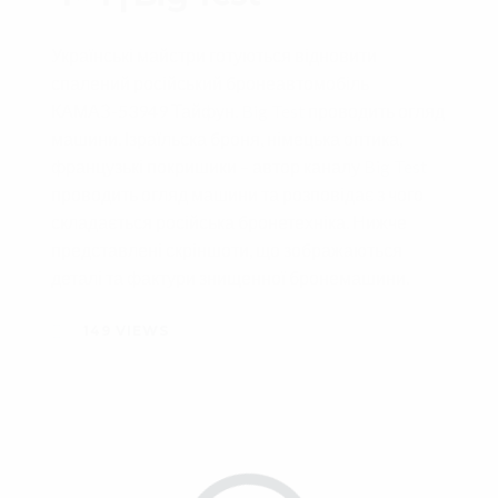
Українські майстри готуються відновити
спалений російський бронеавтомобіль
КАМАЗ-53949 Тайфун.
Big Test
проводить огляд
машини. Ізраїльска броня, німецька оптика,
французькі покришики – автор каналу
Big Test
проводить огляд машини та розповідає з чого
складається російська бронетехніка. Нижче
представлені скріншоти, що зображаються
деталі та фактури знищенної бронемашини.
149
VIEWS