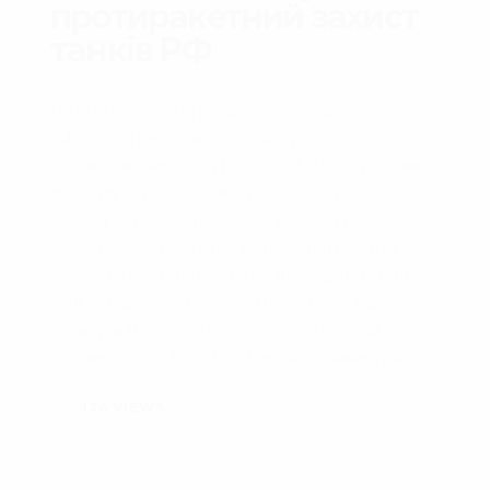
протиракетний захист
танків РФ
Цитата із інтерв’ю російського танкіста:
“Металічні решітки для захисту від
протитанкових ракет (ред. FGM-148 Javelin) ми
зпочатку всі наварили на танки, а потім їх усі
зняли. По-перше, незручно: кулемет не
рухається, антена коли замикає від решітки –
згорає радіостанція, зв’язок пропадає. І якщо
танк загориться, то просто нереально буде
покинути машину – коли встаєш у повний зріст,
то впираєшся. Тому їх всі зняли та викинули”.
136
VIEWS