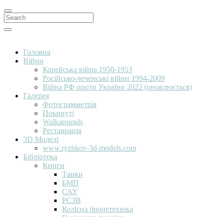
Search
for:
Search
Головна
Війни
Корейська війна 1950-1953
Російсько-чеченські війни 1994-2009
Війна РФ проти України 2022 (оновлюється)
Галерея
Фотограмметрія
Покинуті
Walkarounds
Реставрація
3D Моделі
www.ryzhkov-3d-models.com
Бібліотека
Книги
Танки
БМП
САУ
РСЗВ
Колісна бронетехніка