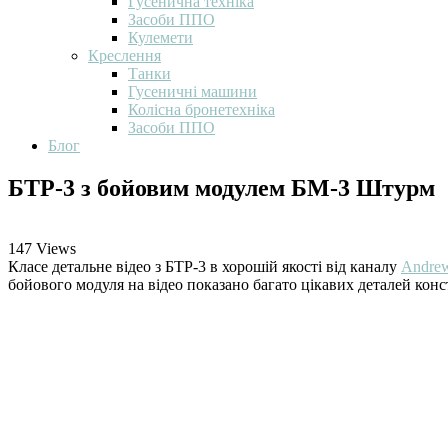
Гусенична техніка
Засоби ППО
Кулемети
Креслення
Танки
Гусеничні машини
Колісна бронетехніка
Засоби ППО
Блог
БТР-3 з бойовим модулем БМ-3 Штурм
147
Views
Класе детальне відео з БТР-3 в хорошій якості від каналу
Andrew
бойового модуля на відео показано багато цікавих деталей конс