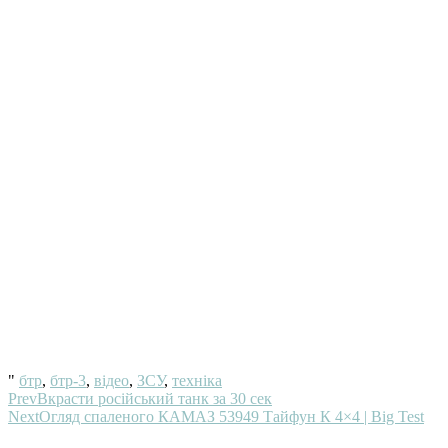
"
бтр
,
бтр-3
,
відео
,
ЗСУ
,
техніка
Prev
Вкрасти російський танк за 30 сек
Next
Огляд спаленого КАМАЗ 53949 Тайфун К 4×4 | Big Test