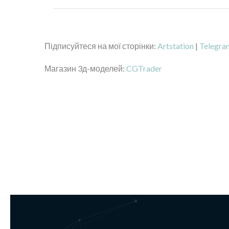
Підписуйтеся на мої сторінки:
Artstation
|
Telegra
Магазин 3д-моделей:
CGTrader