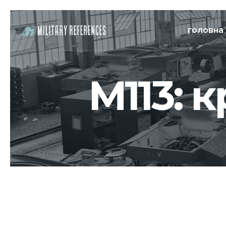
головна
M113: 