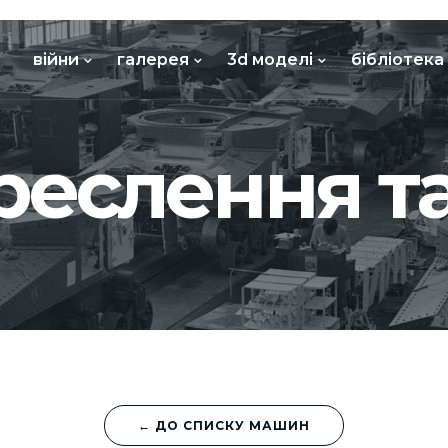
війни
галерея
3d моделі
бібліотека
креслення т
← ДО СПИСКУ МАШИН