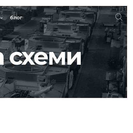
блог
а схеми