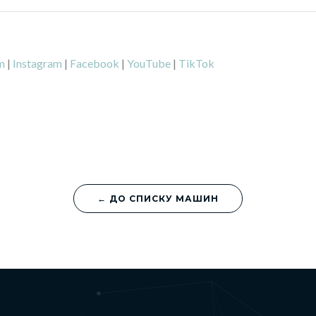
m
|
Instagram
|
Facebook
|
YouTube
|
TikTok
← ДО СПИСКУ МАШИН