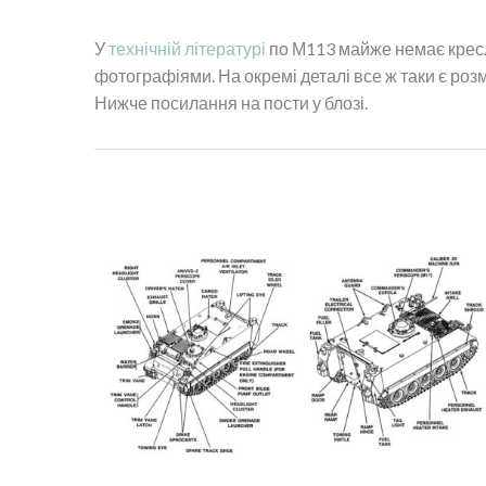
У
технічній літературі
по М113 майже немає кресл
фотографіями. На окремі деталі все ж таки є роз
Нижче посилання на пости у блозі.