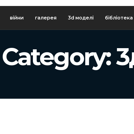
війни
галерея
3d моделі
бібліотека
o Category:
3