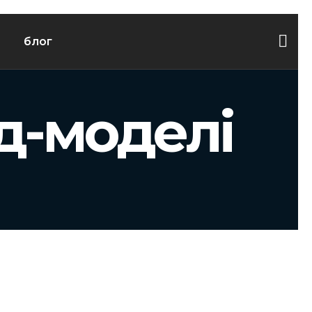
блог
д-моделі