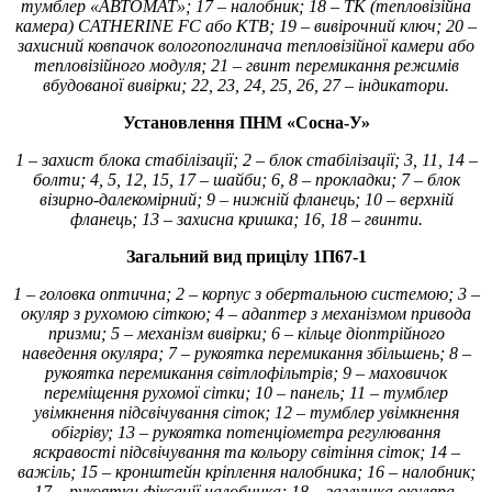
тумблер «АВТОМАТ»; 17 – налобник; 18 – ТК (тепловізійна
камера) CATHERINE FC або КТВ; 19 – вивірочний ключ; 20 –
захисний ковпачок вологопоглинача тепловізійної камери або
тепловізійного модуля; 21 – гвинт перемикання режимів
вбудованої вивірки; 22, 23, 24, 25, 26, 27 – індикатори.
Установлення ПНМ «Сосна-У»
1 – захист блока стабілізації; 2 – блок стабілізації; 3, 11, 14 –
болти; 4, 5, 12, 15, 17 – шайби; 6, 8 – прокладки; 7 – блок
візирно-далекомірний; 9 – нижній фланець; 10 – верхній
фланець; 13 – захисна кришка; 16, 18 – гвинти.
Загальний вид прицілу 1П67-1
1 – головка оптична; 2 – корпус з обертальною системою; 3 –
окуляр з рухомою сіткою; 4 – адаптер з механізмом привода
призми; 5 – механізм вивірки; 6 – кільце діоптрійного
наведення окуляра; 7 – рукоятка перемикання збільшень; 8 –
рукоятка перемикання світлофільтрів; 9 – маховичок
переміщення рухомої сітки; 10 – панель; 11 – тумблер
увімкнення підсвічування сіток; 12 – тумблер увімкнення
обігріву; 13 – рукоятка потенціометра регулювання
яскравості підсвічування та кольору світіння сіток; 14 –
важіль; 15 – кронштейн кріплення налобника; 16 – налобник;
17 – рукоятки фіксації налобника; 18 – заглушка окуляра.