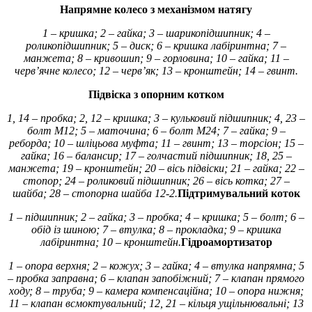
Напрямне колесо з механізмом натягу
1 – кришка; 2 – гайка; 3 – шарикопідшипник; 4 –
роликопідшипник; 5 – диск; 6 – кришка лабіринтна; 7 –
манжета; 8 – кривошип; 9 – горловина; 10 – гайка; 11 –
черв’ячне колесо; 12 – черв’як; 13 – кронштейн; 14 – гвинт.
Підвіска з опорним котком
1, 14 – пробка; 2, 12 – кришка; 3 – кульковий підшипник; 4, 23 –
болт М12; 5 – маточина; 6 – болт М24; 7 – гайка; 9 –
реборда; 10 – шліцьова муфта; 11 – гвинт; 13 – торсіон; 15 –
гайка; 16 – балансир; 17 – голчастий підшипник; 18, 25 –
манжета; 19 – кронштейн; 20 – вісь підвіски; 21 – гайка; 22 –
стопор; 24 – роликовий підшипник; 26 – вісь котка; 27 –
шайба; 28 – стопорна шайба 12-2.
Підтримувальний коток
1 – підшипник; 2 – гайка; 3 – пробка; 4 – кришка; 5 – болт; 6 –
обід із шиною; 7 – втулка; 8 – прокладка; 9 – кришка
лабіринтна; 10 – кронштейн.
Гідроамортизатор
1 – опора верхня; 2 – кожух; 3 – гайка; 4 – втулка напрямна; 5
– пробка заправна; 6 – клапан запобіжний; 7 – клапан прямого
ходу; 8 – труба; 9 – камера компенсаційна; 10 – опора нижня;
11 – клапан всмоктувальний; 12, 21 – кільця ущільнювальні; 13