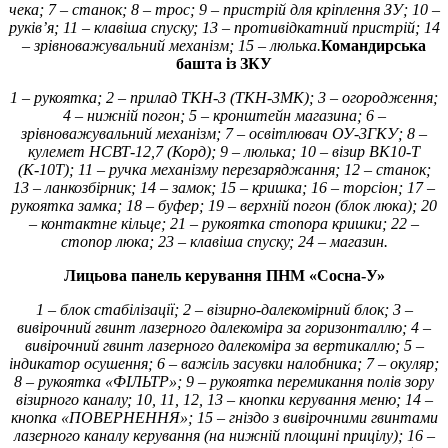
чека; 7 – станок; 8 – трос; 9 – пристрій для кріплення ЗУ; 10 –
руків’я; 11 – клавіша спуску; 13 – противідкатний пристрій; 14
– зрівноважувальний механізм; 15 – люлька.
Командирська
башта із ЗКУ
1 – рукоятка; 2 – прилад ТКН-3 (ТКН-3МК); 3 – огородження;
4 – нижній погон; 5 – кронштейн магазина; 6 –
зрівноважувальний механізм; 7 – освітлювач ОУ-3ГКУ; 8 –
кулемет НСВТ-12,7 (Корд); 9 – люлька; 10 – візир ВК10-Т
(К-10Т); 11 – ручка механізму перезаряджання; 12 – станок;
13 – ланкозбірник; 14 – замок; 15 – кришка; 16 – торсіон; 17 –
рукоятка замка; 18 – буфер; 19 – верхній погон (блок люка); 20
– контактне кільце; 21 – рукоятка стопора кришки; 22 –
стопор люка; 23 – клавіша спуску; 24 – магазин.
Лицьова панель керування ПНМ «Сосна-У»
1 – блок стабілізації; 2 – візирно-далекомірний блок; 3 –
вивірочний гвинт лазерного далекоміра за горизонталлю; 4 –
вивірочний гвинт лазерного далекоміра за вертикаллю; 5 –
індикатор осушення; 6 – важіль засувки налобника; 7 – окуляр;
8 – рукоятка «ФІЛЬТР»; 9 – рукоятка перемикання полів зору
візирного каналу; 10, 11, 12, 13 – кнопки керування меню; 14 –
кнопка «ПОВЕРНЕННЯ»; 15 – гніздо з вивірочними гвинтами
лазерного каналу керування (на нижній площині прицілу); 16 –