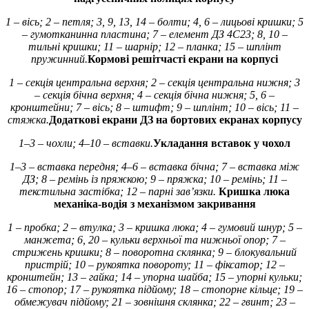
1 – вісь; 2 – петля; 3, 9, 13, 14 – болти; 4, 6 – лицьові кришки; 5
– гумотканинна пластина; 7 – елемент ДЗ 4С23; 8, 10 –
тильні кришки; 11 – шарнір; 12 – планка; 15 – шплінт
пружинний.
Кормові решітчасті екрани на корпусі
1 – секція центральна верхня; 2 – секція центральна нижня; 3
– секція бічна верхня; 4 – секція бічна нижня; 5, 6 –
кронштейни; 7 – вісь; 8 – штифт; 9 – шплінт; 10 – вісь; 11 –
стяжка.
Додаткові екрани ДЗ на бортових екранах корпусу
1–3 – чохли; 4–10 – вставки.
Укладання вставок у чохол
1–3 – вставка передня; 4–6 – вставка бічна; 7 – вставка між
ДЗ; 8 – ремінь із пряжкою; 9 – пряжка; 10 – ремінь; 11 –
текстильна застібка; 12 – парні зав’язки.
Кришка люка
механіка-водія з механізмом закривання
1 – пробка; 2 – втулка; 3 – кришка люка; 4 – гумовий шнур; 5 –
манжета; 6, 20 – кульки верхньої та нижньої опор; 7 –
стрижень кришки; 8 – поворотна склянка; 9 – блокувальний
пристрій; 10 – рукоятка повороту; 11 – фіксатор; 12 –
кронштейн; 13 – гайка; 14 – упорна шайба; 15 – упорні кульки;
16 – стопор; 17 – рукоятка підйому; 18 – стопорне кільце; 19 –
обмежувач підйому; 21 – зовнішня склянка; 22 – гвинт; 23 –