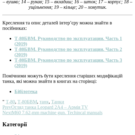
– вушко; 14 – рукав; 15 – вкладиш; 16 – шток; 17 – корпус; 18 –
ущільнення; 19 – кільце; 20 – хомутик.
Креслення та опис деталей інтер’єру можна знайти в
посібниках:
Т-80БВМ. Руководство по эксплуатации. Часть 1
(2019)
Т-80БВМ. Руководство по эксплуатации. Часть 2
(2019)
Т-80БВМ. Руководство по эксплуатации. Часть 3
(2019)
Помічними можуть бути креслення старіших модифікацій
танка, які можна знайти в книгах на сторінці:
Бібілотека
"
Т-80
,
Т-80БВМ
,
танк
,
Танки
Prev
Огляд танка Leopard 2A4 – Армія TV
Next
M60 7.62-mm machine gun. Techincal manuals
Категорії