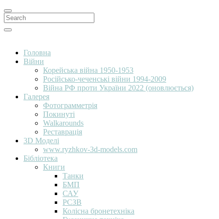
Search
for:
Search
Головна
Війни
Корейська війна 1950-1953
Російсько-чеченські війни 1994-2009
Війна РФ проти України 2022 (оновлюється)
Галерея
Фотограмметрія
Покинуті
Walkarounds
Реставрація
3D Моделі
www.ryzhkov-3d-models.com
Бібліотека
Книги
Танки
БМП
САУ
РСЗВ
Колісна бронетехніка