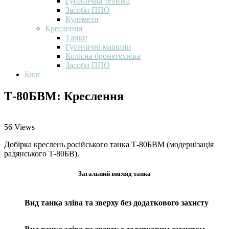
Гусенична техніка
Засоби ППО
Кулемети
Креслення
Танки
Гусеничні машини
Колісна бронетехніка
Засоби ППО
Блог
Т-80БВМ: Креслення
56
Views
Добірка креслень російського танка Т-80БВМ (модернізація
радянського Т-80БВ).
Загальний вигляд танка
Вид танка зліва та зверху без додаткового захисту