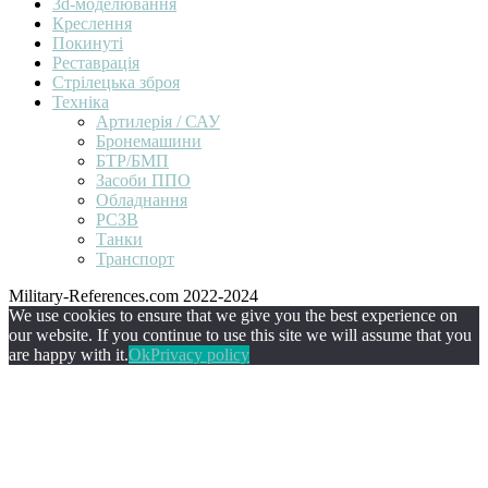
3d-моделювання
Креслення
Покинуті
Реставрація
Стрілецька зброя
Техніка
Артилерія / САУ
Бронемашини
БТР/БМП
Засоби ППО
Обладнання
РСЗВ
Танки
Транспорт
Military-References.com 2022-2024
We use cookies to ensure that we give you the best experience on
our website. If you continue to use this site we will assume that you
are happy with it.
Ok
Privacy policy