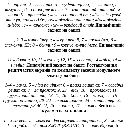
1 – труба; 2 – казенник; 3 – муфта труби; 4 – стопор; 5 –
заглушка; 6 – стопорне кільце; 7 – контактний пристрій; 8 –
гвинт; 9 – прокладка; «а» – гвинтовий паз; «б» – кільцевий
виступ; «в» – гніздо; «г» – різьбова частина; «д» – різьбове
гніздо; «е» – канавка; «ж» – різьбовий отвір.
Динамічний
захист на башті
1, 2, 3 – контейнери; 4 – кришка; 5, 7 – прокладка; 6 –
елементи ДЗ; 8 – болти; 9 – корпус контейнера.
Динамічний
захист на башті
11 – болти; 10, 13 – гайки; 12, 15 – кювети; 14 – вісь; 16 –
шплінт.
Динамічний захист на башті
Розташування
решітчастих екранів та комплекту засобів модульного
захисту на башті
1–4 – рама; 5 – ліва решітка; 6 – права решітка; 7 – середня
решітка; 8 – ланцюжок; 9, 23 – вісь; 10 – прокладка; 11 –
пружинний шплінт; 12–15, 28 – болт; 16 – гайка; 17–19 –
пружинна шайба; 20–22 – плоска шайба; 24 – контейнер; 25 –
елемент ДЗ 4С22; 26 – кришка; 27 – каркас.
Зенітно-
кулеметна установка
1 – кулемет; 2 – магазин для стрічки з патронами; 3 – лоток;
4 – коробка з візиром КлО-Т (ВК-10Т); 5 – ланкозбірник; 6 –