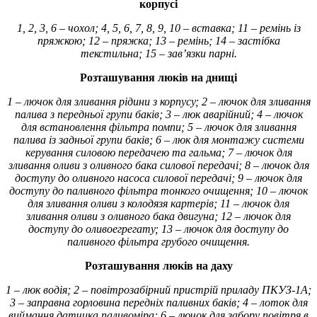
корпусі
1, 2, 3, 6 – чохол; 4, 5, 6, 7, 8, 9, 10 – вставка; 11 – ремінь із
пряжкою; 12 – пряжка; 13 – ремінь; 14 – застібка
текстильна; 15 – зав’язки парні.
Розташування люків на днищі
1 – лючок для зливання рідини з корпусу; 2 – лючок для зливання
палива з передньої групи баків; 3 – люк аварійний; 4 – лючок
для встановлення фільтра помпи; 5 – лючок для зливання
палива із задньої групи баків; 6 – люк для монтажу системи
керування силовою передачею та гальма; 7 – лючок для
зливання оливи з оливного бака силової передачі; 8 – лючок для
доступу до оливного насоса силової передачі; 9 – лючок для
доступу до паливного фільтра тонкого очищення; 10 – лючок
для зливання оливи з колодязя картерів; 11 – лючок для
зливання оливи з оливного бака двигуна; 12 – лючок для
доступу до оливоегрегату; 13 – лючок для доступу до
паливного фільтра грубого очищення.
Розташування люків на даху
1 – люк водія; 2 – повітрозабірний пристрій приладу ПКУЗ-1А;
3 – заправна горловина передніх паливних баків; 4 – лоток для
виймання датчика паливоміра; 6 – лючок для забору повітря в