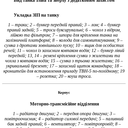
Вид танка зліва та зверху з додатковим захистом
Укладка ЗІП на танку
1 – траки; 2 – бункер передній правий; 3 – лом; 4 – бункер
правий задній; 5 – троси буксирувальні; 6 – чохол з відром,
лійкою та фільтром; 7 – шпори для кріплення танка на
залізничній платформі; 8 – колода для самовитягування; 9 –
сумка з дротами зовнішнього пуску; 10 – ящик для особистих
речей; 11 – чохол із захисним ковпаком водія; 12 – бункер лівий
передній; 13, 14 – ремені кріплення сумки з жилетами та
чохла з ковпаком водія; 15 – сумка з трьома жилетами; 16 –
укривальний брезент; 17 – захисний щиток командира; 18 –
кронштейн для встановлення приладу ТВН-5 по-похідному; 19
– розетка; 20 – коуш троса.
Корпус
Моторно-трансмісійне відділення
1 – радіатор двигуна; 2 – передня опора двигуна; 3 –
повітроочисник; 4 – радіатор силової передачі; 5 – паливний
бак задній правий; 6 – вентилятор; 7 – повітропровід; 8 –