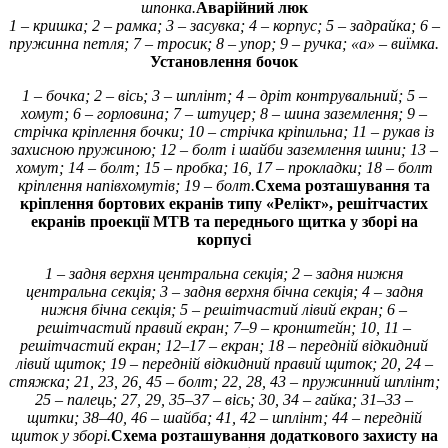
шпонка.
Аварійний люк
1 – кришка; 2 – рамка; 3 – засувка; 4 – корпус; 5 – задрайка; 6 –
пружинна петля; 7 – тросик; 8 – упор; 9 – ручка; «а» – виїмка.
Установлення бочок
1 – бочка; 2 – вісь; 3 – шплінт; 4 – дріт контрувальний; 5 –
хомут; 6 – горловина; 7 – штуцер; 8 – шина заземлення; 9 –
стрічка кріплення бочки; 10 – стрічка кріпильна; 11 – рукав із
захисною пружиною; 12 – болт і шайби заземлення шини; 13 –
хомут; 14 – болт; 15 – пробка; 16, 17 – прокладки; 18 – болт
кріплення напівхомутів; 19 – болт.
Схема розташування та
кріплення бортових екранів типу «Релікт», решітчастих
екранів проекції МТВ та переднього щитка у зборі на
корпусі
1 – задня верхня центральна секція; 2 – задня нижня
центральна секція; 3 – задня верхня бічна секція; 4 – задня
нижня бічна секція; 5 – решітчастий лівий екран; 6 –
решітчастий правий екран; 7–9 – кронштейн; 10, 11 –
решітчастий екран; 12–17 – екран; 18 – передній відкидний
лівий щиток; 19 – передній відкидний правий щиток; 20, 24 –
стяжка; 21, 23, 26, 45 – болт; 22, 28, 43 – пружинний шплінт;
25 – палець; 27, 29, 35–37 – вісь; 30, 34 – гайка; 31–33 –
щитки; 38–40, 46 – шайба; 41, 42 – шплінт; 44 – передній
щиток у зборі.
Схема розташування додаткового захисту на