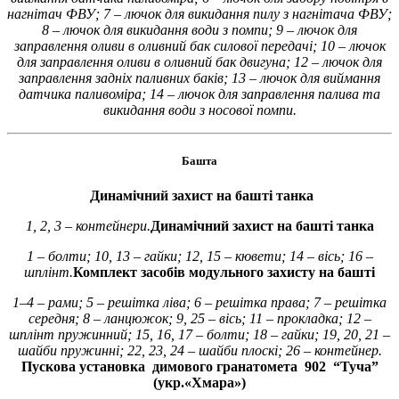
нагнітач ФВУ; 7 – лючок для викидання пилу з нагнітача ФВУ;
8 – лючок для викидання води з помпи; 9 – лючок для
заправлення оливи в оливний бак силової передачі; 10 – лючок
для заправлення оливи в оливний бак двигуна; 12 – лючок для
заправлення задніх паливних баків; 13 – лючок для виймання
датчика паливоміра; 14 – лючок для заправлення палива та
викидання води з носової помпи.
Башта
Динамічний захист на башті танка
1, 2, 3 – контейнери.
Динамічний захист на башті танка
1 – болти; 10, 13 – гайки; 12, 15 – кювети; 14 – вісь; 16 –
шплінт.
Комплект засобів модульного захисту на башті
1–4 – рами; 5 – решітка ліва; 6 – решітка права; 7 – решітка
середня; 8 – ланцюжок; 9, 25 – вісь; 11 – прокладка; 12 –
шплінт пружинний; 15, 16, 17 – болти; 18 – гайки; 19, 20, 21 –
шайби пружинні; 22, 23, 24 – шайби плоскі; 26 – контейнер.
Пускова установка димового гранатомета 902 “Туча”
(укр.«Хмара»)