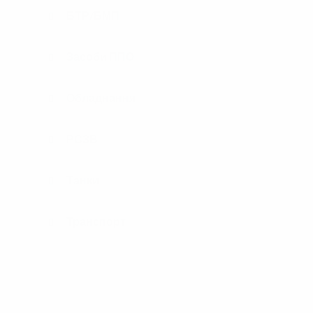
БТР/БМП
Засоби ППО
Обладнання
РСЗВ
Танки
Транспорт