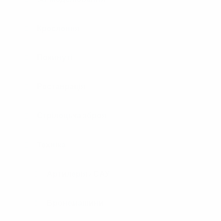
Креслення
Покинуті
Реставрація
Стрілецька зброя
Техніка
Артилерія / САУ
Бронемашини