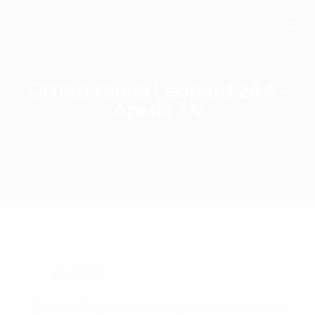
Огляд танка Leopard 2A4 –
Армія TV
60
VIEWS
Детальний відео огляд німецького танка Leopard