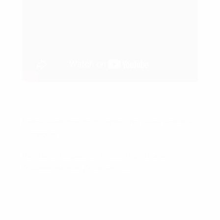
Нижче наведені фото скріншоти танка ззовні та
ссеридни.
Вид танка Leopard 2A4 ззовні в реальних
бойових умовах. Детальні фото