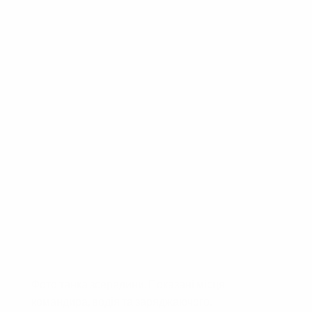
Фото танка зсередини. Показані місця
командира, водія та заряджаючого.