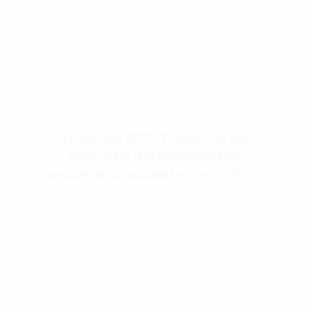
Технічна література по самохідній
артилерійській установці (САУ) 2С19 Мста-С.
SPG 2S19 Msta-S technical manuals and blueprints
Добірка радянських та російських військових
посібників.
Изделие 2С19. Техническое
описание и инструкция по
эксплуатации для расчета (1990)
Настоящий документ содержит общие
сведения по устройству, принципу действия и
правилам эксплуатации изделия 2С19.
Рисунки и схемы, на которые даны ссылки в
тексте, помещены в отдельном документе
(см. 2С19 ТО1).
Подробное описание и правила .эксплуатации