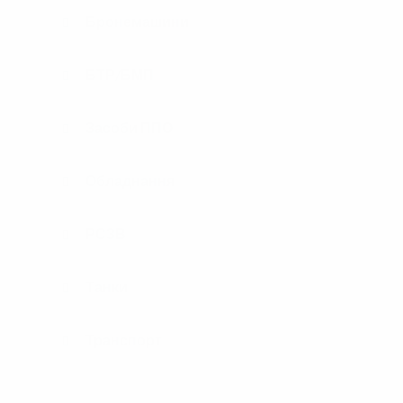
Бронемашини
БТР/БМП
Засоби ППО
Обладнання
РСЗВ
Танки
Транспорт