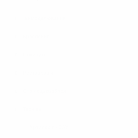
3d-моделювання
Креслення
Покинуті
Реставрація
Стрілецька зброя
Техніка
Артилерія / САУ