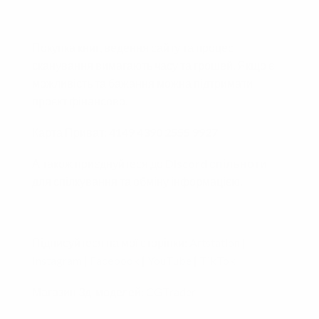
Покупка книг, ведення сайту та процес
сканування вимагають часу та грошей. Якщо є
можливість та бажання можна підтримати
проєкт фінансово.
Карта Приват:
4149 4390 2555 9927
А також приєднуйтеся до
Discord спільноти
для спілкування та обміну інформацією.
Підписуйтеся на мої сторінки:
Artstation
|
Instagram
|
Facebook
|
YouTube
|
TikTok
Магазин 3д-моделей:
CGTrader