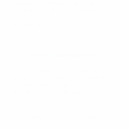
принципів роботи деяких видів обладнання,
настаново з роботи та стрільби, технічне
обслуговування та перевірка технічного стану
машини. Присутні деякі креслення та
фотографії.
Читати / Завантажити PDF
У початковому вигляді електронний підручник
мав абсолютно жахливий вигляд. Я вирішив
його переробити і опублікувати в більш
зручному та читабельному форматі PDF.
Було
Стало