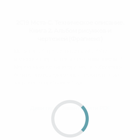
2С19 Мста-С. Техническое описание.
Книга 2. Альбом рисунков и
чертежей (Фрагмент)
Містить в собі креслення деталей САУ та
малюнки до першої книги з технічним описом. В
Мережі знайшов лише фрагменти, зображення
були погано відредаговані. Я трохи покращив
зображення, прибравши бруд.
Дивитися / Завантажити PDF