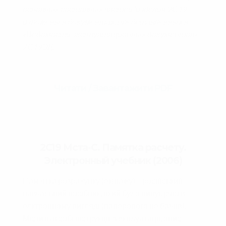
основных составных частей ‘изделия 2С19
изложены в документах, представленных в
«Ведомости эксплуатационных документов»
2С19ЭД.
Читати / Завантажити PDF
2С19 Мста-С. Памятка расчету.
Электронный учебник (2006)
Пам’ятка розрахунку (екіпажу) – російський
навчальний посібник, який було випущено в
елктронному вигляді (паперового не бачив).
Містить в собі інструкції з екплуатації, опис