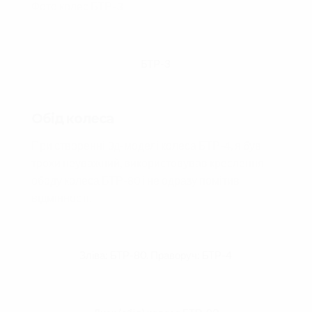
Фото колес БТР-3
БТР-3
Обід колеса
При створенні 3д-моделі колеса БТР-4, я був
трохи неуважний, використовував креслення
ободу колеса БТР-80 і не одразу помітив
відмінності.
Зліва: БТР-80. Праворуч: БТР-4