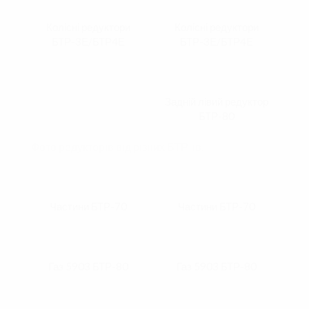
Колісні редуктори
Колісні редуктори
БТР-3Е/БТР4Е
БТР-3Е/БТР4Е
Задній лівий редуктор
БТР-80
Фото редукторів від різних БТР-ів.
Частини БТР-70
Частини БТР-70
Газ 5903 БТР-80
Газ 5903 БТР-80