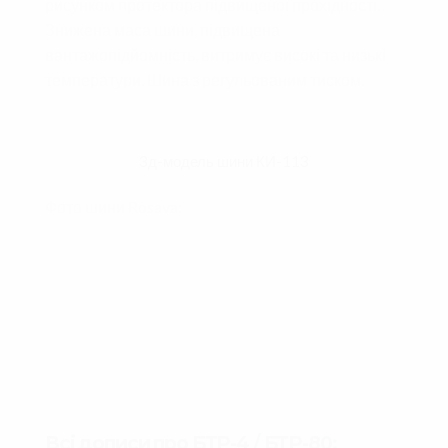
рисунком протектора підвищеної прохідності.
Знижена маса шини, підвищена
вантажопідйомність, витримує високі та низькі
температури. Шина з регульованим тиском.
3д-модель шини КИ-113
Фото шини Rosava:
Всі дописи про БТР-4 / БТР-80: