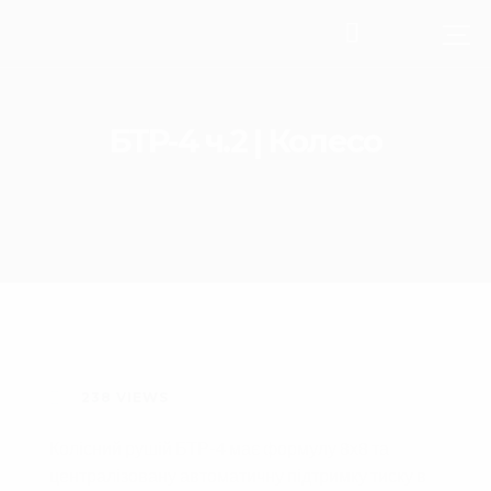
БТР-4 ч.2 | Колесо
238
VIEWS
Колісний рушій БТР-4 має формулу 8х8 та
централізовану автоматичну підтримку тиску в