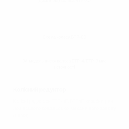
Диск (обід) колеса БТР-80
Схема колеса БТР-80
3d-модель диску колеса БТР-4/БТР-3 має
неточності
Колісний редуктор
Колісні редуктори БТР-3Е/БТР4Е виробництва
Лозівського ковальсько-механічного заводу
(ЛКМЗ)