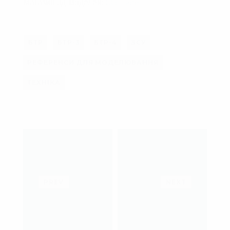
Магазин 3д-моделей:
CGTrader
БТР
БТР-3
БТР-4
ЗСУ
РЕФЕРЕНСИ ДЛЯ МОДЕЛЮВАННЯ
ТЕХНІКА
PREV
NEXT