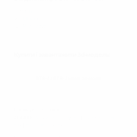
Корпус
Підвіска
БМ-7 Парус
Купити і завантажити 3d-модель:
BTR-4 / BTR-3 wheel 3d-model
Підписуйтеся на мої
сторінки:
Artstation
|
Telegram
|
Instagram
|
Faceb
ook
|
YouTube
|
TikTok