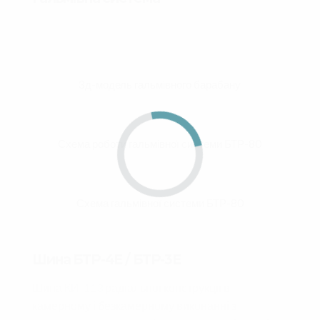
3д-модель гальмівного барабану
Схема роботи гальмівної системи БТР-80
Схема гальмівної системи БТР-80
Шина БТР-4Е / БТР-3Е
Шина
КИ-113
радіальної конструкції в
камерному і безкамерному виконанні з