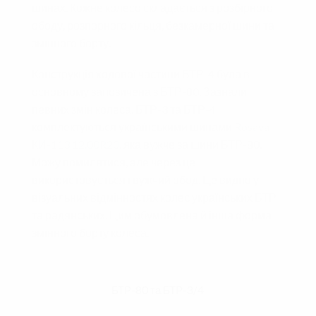
шинах. Кожне колесо складається з розбірного
ободу, розпорного кільця, безкамерної шини та
змінного борту.
Конструкція ходової частини БТР-4 була в
основному запозичена з БТР-80. Зазнали
певних змін колеса. БТР-3 та БТР-4
комплектуються українськими шинами
Rosava
КИ-113 12.00R20
, яка вужче за шини БТР-80.
Можу помилятися, але через це
використовується і вужчий обод. Це видно у
візуальних відмінностях колес українських БТР
та радянських. Цим обумовлена й інша форма
змінного борту колеса.
БТР-80 та БТР-3/4