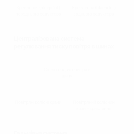
Креслення (blueprint)
Креслення (blueprint)
переднього редуктора
заднього редуктора
Централізована система
регулювання тиску повітря в шинах
Схема подачі повітря в
шину
Повітряні колісні крани
Повітряний колісний
кран – креслення
Гальмівна система