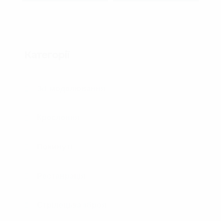
Категорії
3d-моделювання
Креслення
Покинуті
Реставрація
Стрілецька зброя