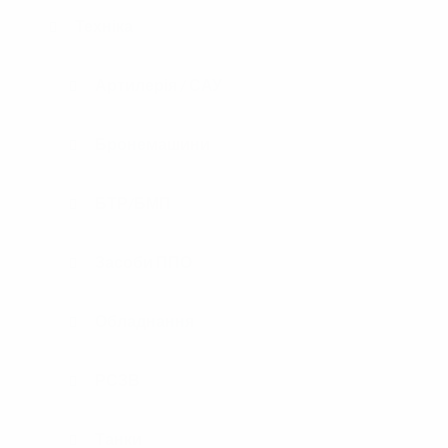
Техніка
Артилерія / САУ
Бронемашини
БТР/БМП
Засоби ППО
Обладнання
РСЗВ
Танки