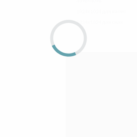
4096×4096
1024х1024 для колес
1024х1024 для скла