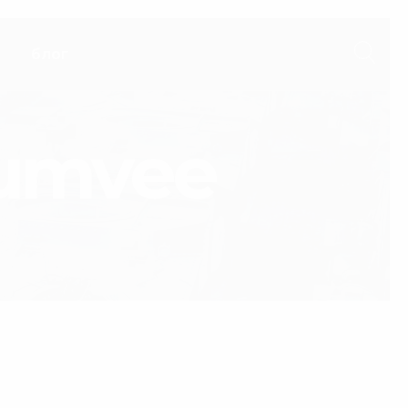
блог
umvee