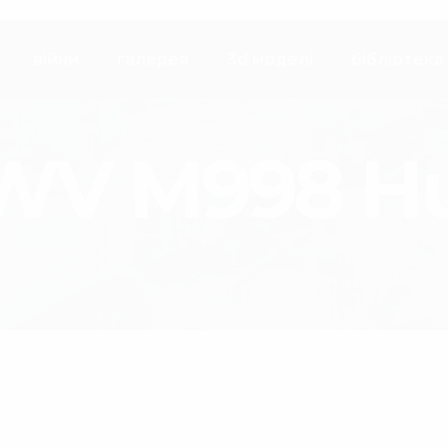
війни
галерея
3d моделі
бібліотека
V M998 H