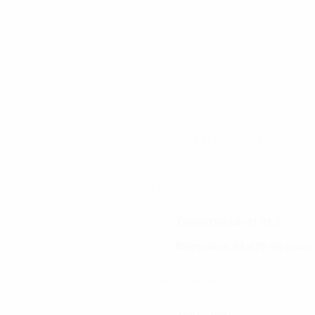
Ігрова 3д-модель американсь
Humvee. Купити 3d-модель мож
Полігонаж:
Трикутники: 41 813
ry/military-
Вершини: 41 670 (in game
Текстурні набори: