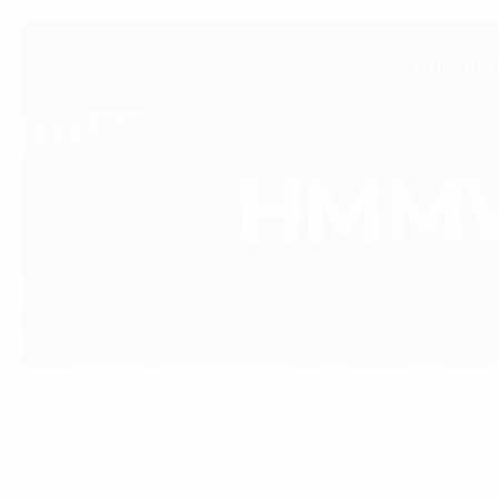
головна
HMMW