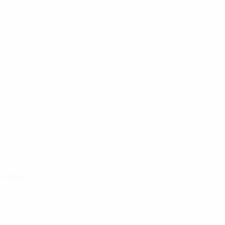
кого військової машини HMMWV M998
на у магазині
CGTrader
 engine)