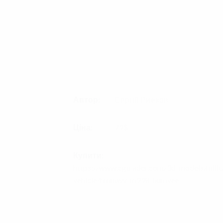
Автор:
Сергій Рижков
Ціна:
79$
Купити:
https://www.cgtrader.com/3d-models/milita
vehicle/hmmwv-m998-humvee