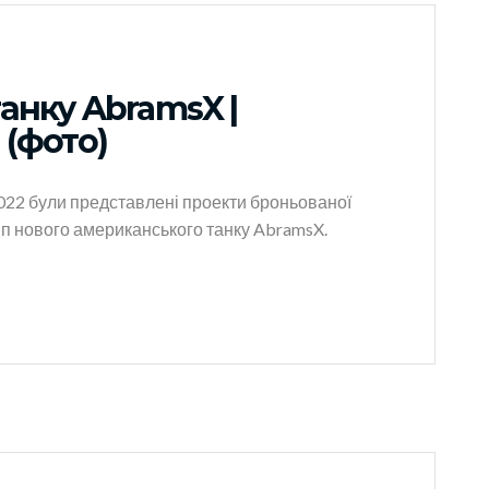
анку AbramsX |
 (фото)
022 були представлені проекти броньованої
тип нового американського танку AbramsX.