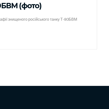
0БВМ (фото)
графії знищеного російського танку Т-80БВМ