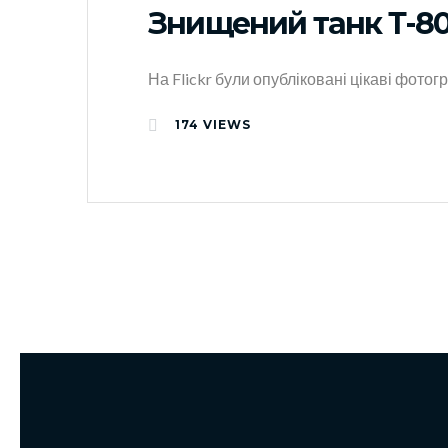
Знищений танк Т-8
На Flickr були опубліковані цікаві фото
174
VIEWS