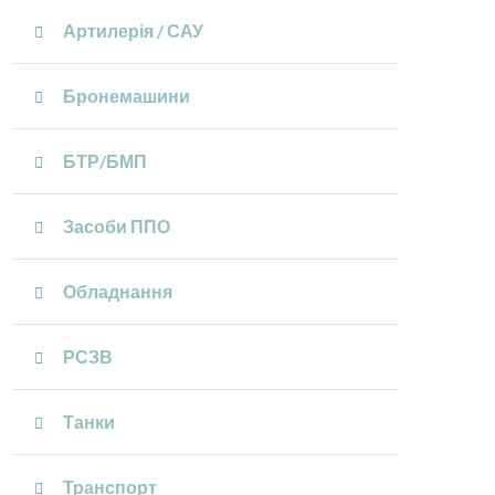
Артилерія / САУ
Бронемашини
БТР/БМП
Засоби ППО
Обладнання
РСЗВ
Танки
Транспорт