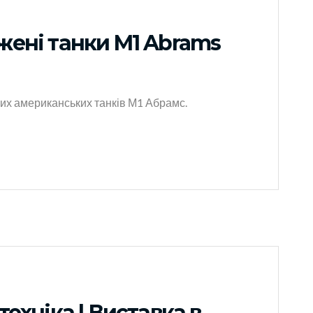
ені танки M1 Abrams
их американських танків М1 Абрамс.
ехніка | Виставка в