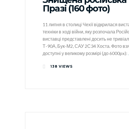
Празі (160 фото)
11 липня в столиці Чехії відкрилася вис
техніки в ході війни, яку розпочала Росі
виставці представлені досить не тривіаль
Т-90А, Бук-М2, САУ 2С34 Хоста. Фото взя
доступні у великому розмірі (до 6000px):
138
VIEWS