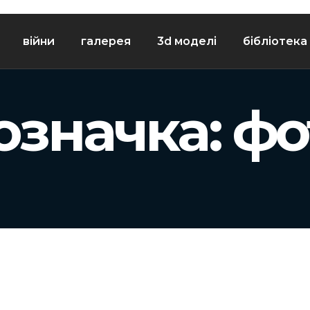
війни
галерея
3d моделі
бібліотека
означка:
фо