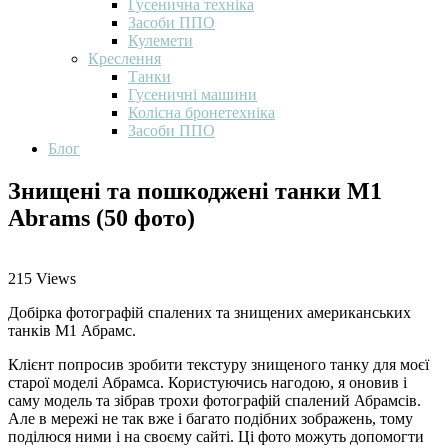
Гусенична техніка
Засоби ППО
Кулемети
Креслення
Танки
Гусеничні машини
Колісна бронетехніка
Засоби ППО
Блог
Знищені та пошкоджені танки M1
Abrams (50 фото)
215
Views
Добірка фотографій спалених та знищених американських
танків М1 Абрамс.
Клієнт попросив зробити текстуру знищеного танку для моєї
старої моделі Абрамса. Користуючись нагодою, я оновив і
саму модель та зібрав трохи фотографій спалений Абрамсів.
Але в мережі не так вже і багато подібних зображень, тому
поділюся ними і на своєму сайті. Ці фото можуть допомогти