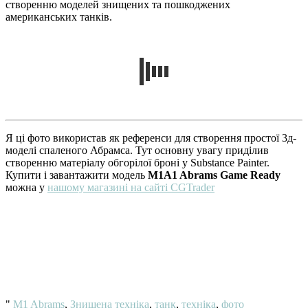
створенню моделей знищених та пошкоджених
американських танків.
Я ці фото використав як референси для створення простої 3д-
моделі спаленого Абрамса. Тут основну увагу приділив
створенню матеріалу обгорілої броні у Substance Painter.
Купити і завантажити модель
M1A1 Abrams Game Ready
можна у
нашому магазині на сайті CGTrader
"
M1 Abrams
,
Знищена техніка
,
танк
,
техніка
,
фото