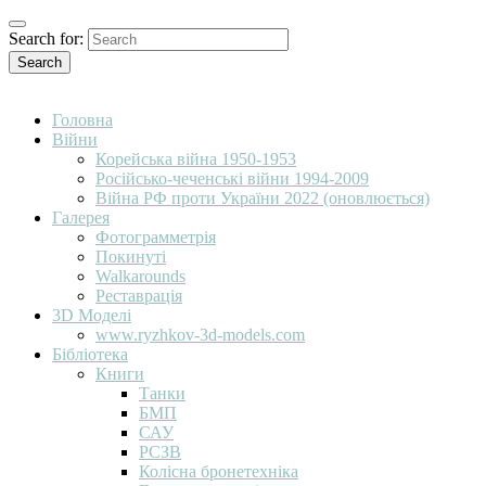
Search for:
Search
Головна
Війни
Корейська війна 1950-1953
Російсько-чеченські війни 1994-2009
Війна РФ проти України 2022 (оновлюється)
Галерея
Фотограмметрія
Покинуті
Walkarounds
Реставрація
3D Моделі
www.ryzhkov-3d-models.com
Бібліотека
Книги
Танки
БМП
САУ
РСЗВ
Колісна бронетехніка