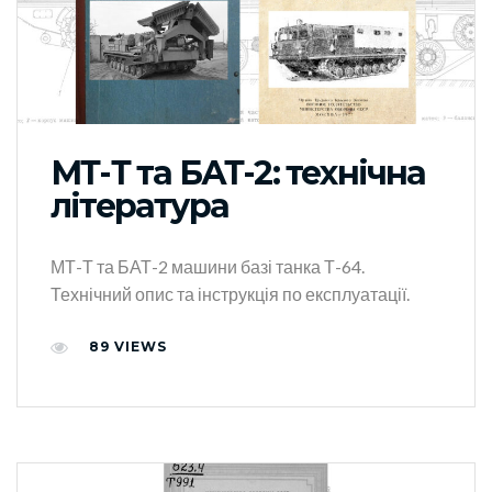
МТ-Т та БАТ-2: технічна
література
МТ-Т та БАТ-2 машини базі танка Т-64.
Технічний опис та інструкція по експлуатації.
89
VIEWS