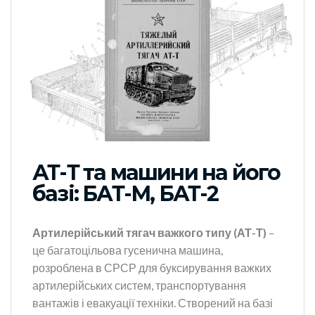
АТ-Т та машини на його
базі: БАТ-М, БАТ-2
Артилерійський тягач важкого типу (АТ-Т)
–
це багатоцільова гусенична машина,
розроблена в СРСР для буксирування важких
артилерійських систем, транспортування
вантажів і евакуації техніки. Створений на базі