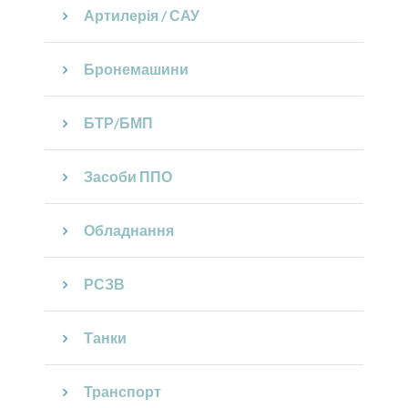
Артилерія / САУ
Бронемашини
БТР/БМП
Засоби ППО
Обладнання
РСЗВ
Танки
Транспорт