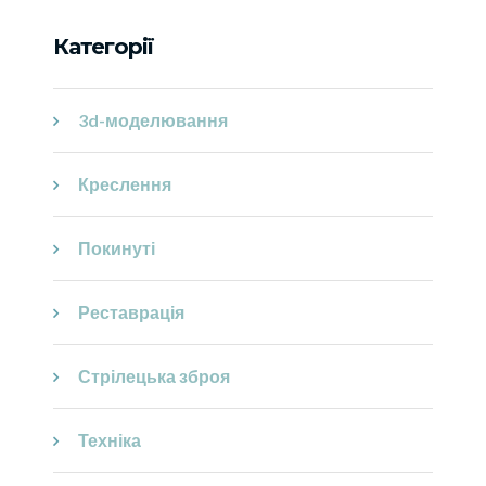
Категорії
3d-моделювання
Креслення
Покинуті
Реставрація
Стрілецька зброя
Техніка