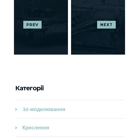
PREV
NEXT
Категорії
3d-моделювання
Креслення