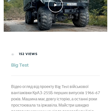
152
VIEWS
Big Test
Відео огляд від проекту Big Test військової
вантажівки КрАЗ-255Б перших випусків 1966-67
років. Машина має довгу історію, а останні роки
простоювала та іржавіла. Майстри швидко