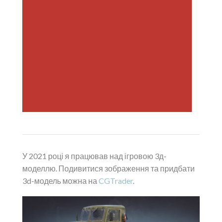
У 2021 році я працював над ігровою 3д-
моделлю. Подивитися зображення та придбати
3d-модель можна на
CGTrader
.