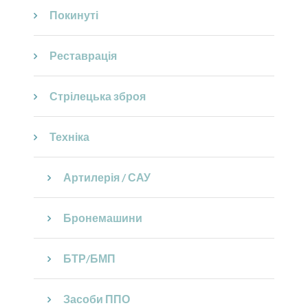
Покинуті
Реставрація
Стрілецька зброя
Техніка
Артилерія / САУ
Бронемашини
БТР/БМП
Засоби ППО