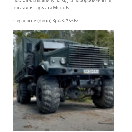
поставили машину на хід та переробили її під
тягач для гармати Мста-Б.
Скріншоти (фото) КрАЗ-255Б: