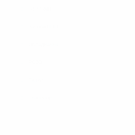
БТР/БМП
Засоби ППО
Обладнання
РСЗВ
Танки
Транспорт