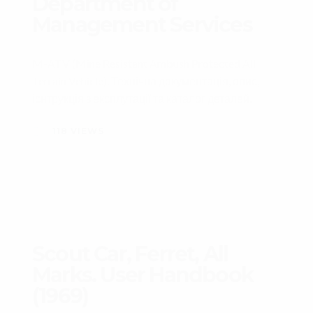
Department of
Management Services
M-ATV (Mine Resistant Ambush Protected All
Terrain Vehicle). Технічна документація, опис,
існтрукція з експлутації та каталог деталей.
118
VIEWS
Scout Car, Ferret, All
Marks. User Handbook
(1969)