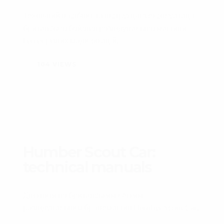
Технічний посібник та інструкція з експлуатації
британської бойової розвідувальної машини
Ferret різних модифікацій.
104
VIEWS
Humber Scout Car:
technical manuals
Дві книги по британським легким
розвідувальним бронемашин Humber Scout Car.