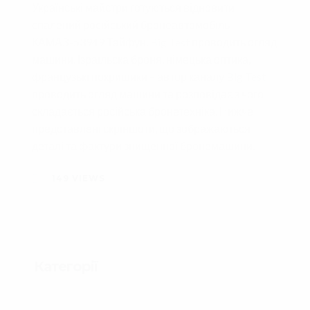
Українські майстри готуються відновити
спалений російський бронеавтомобіль
КАМАЗ-53949 Тайфун.
Big Test
проводить огляд
машини. Ізраїльска броня, німецька оптика,
французькі покришики – автор каналу
Big Test
проводить огляд машини та розповідає з чого
складається російська бронетехніка. Нижче
представлені скріншоти, що зображаються
деталі та фактури знищенної бронемашини.
149
VIEWS
Категорії