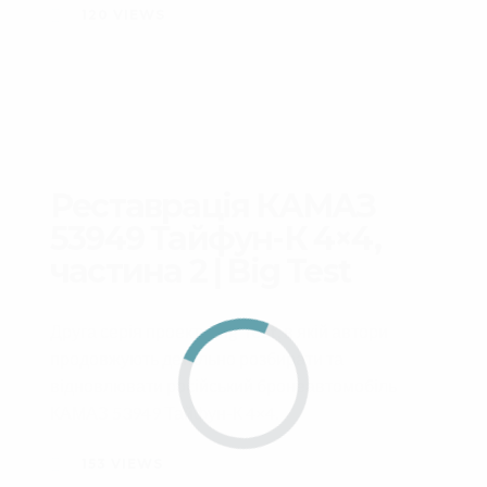
120
VIEWS
Реставрація КАМАЗ
53949 Тайфун-К 4×4,
частина 2 | Big Test
Друга серія проекту
Big Test
, в якій автори
продовжують детально розбирати та
відновлювати російський бронеавтомобіль
КАМАЗ 53949 Тайфун-К 4×4.
153
VIEWS