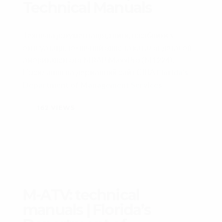
Technical Manuals
Технічна документація, книги, посібники з
екплуатації, технічний опис та каталог деталей
американскього MRAP MaxxPro (M1224).
Посилання на державний сайт США
Florida’s
Department of Management Services
162
VIEWS
M-ATV: technical
manuals | Florida’s