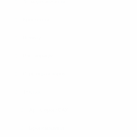
3d-моделювання
Креслення
Покинуті
Реставрація
Стрілецька зброя
Техніка
Артилерія / САУ
Бронемашини