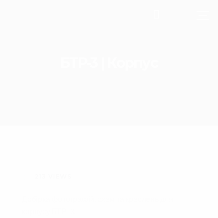
БТР-3 | Корпус
213
VIEWS
Добірка фотографій, схем та креслень для
корпусу БТР-3.