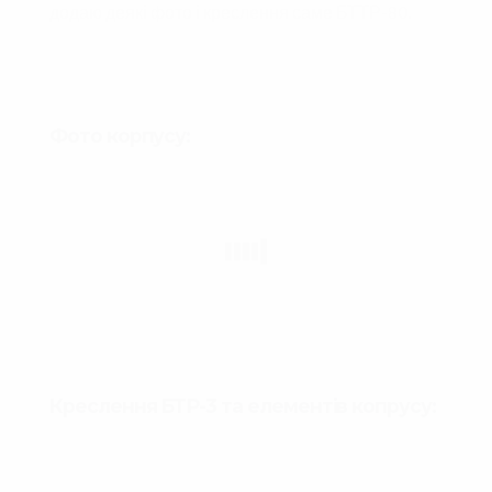
додаю деякі фото і креслення саме БТТР-80.
Фото корпусу:
Креслення БТР-3 та елементів копрусу: