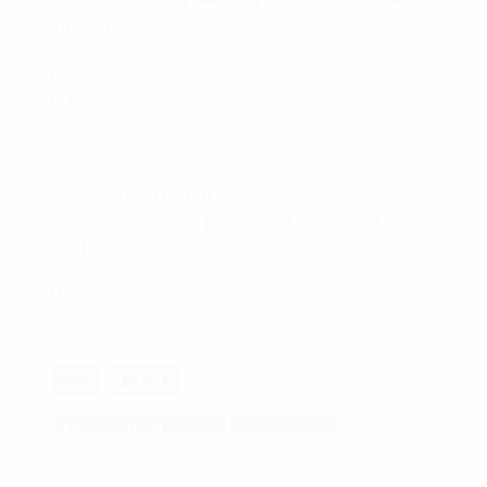
у наступних дописах:
Колесо
Підвіска
Підписуйтеся на мої
сторінки:
Artstation
|
Telegram
|
Instagram
|
Faceb
ook
|
YouTube
|
TikTok
Магазин 3д-моделей:
CGTrader
БТР
БТР-3
РЕФЕРЕНСИ ДЛЯ МОДЕЛЮВАННЯ