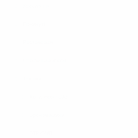
Креслення
Покинуті
Реставрація
Стрілецька зброя
Техніка
Артилерія / САУ
Бронемашини
БТР/БМП