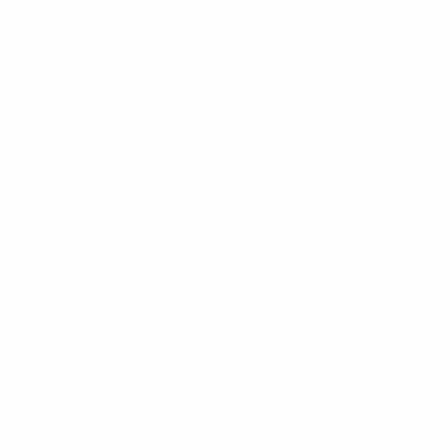
БТР-3 — український бронетранспортер, який
мав на меті замінити старі моделі
бронетранспортерів, такі як БТР-70 та БТР-80,
та покращити функціональні характеристики
військової техніки.
Розробка БТР-3 почалася в Україні в 2000 році
на основі передового досвіду, який був набутий
в результаті участі українських військ в різних
міжнародних миротворчих місіях. Результатом
розробки став БТР-3, який був презентований
вперше в 2001 році. БТР-3 є прямим
наступником БТР-80, який був випущений ще в
1986 році. Нова машина була розроблена на
базі свого попередника, але отримала значні
модифікації, що дозволило покращити її бойові
можливості та збільшити комфорт для екіпажу.