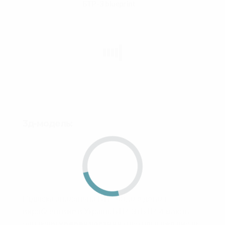
БТР-3 blueprint
3д-модель:
Підвіска аналогічна БТР-80, але деталі
вироблені вже в Україні. БТР-3 і БТР-4 мають
однакову
ходову частину
і про неї я вже писав