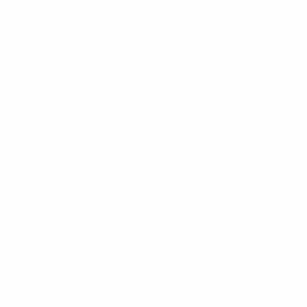
Зокрема, БТР-3 отримав нові двигуни та
трансмісію, що забезпечує більшу швидкість та
маневреність на полі бою.
Основною озброєнням БТР-3 є гармата калібру
30 мм, що встановлена в безлюдному бойовому
модулі БМ-3 Штурм. Додатковим озброєнням
можуть бути автоматичний гранатомет та
протитанкові ракетні комплекси.
На деяких фотографіях з виробничих
майданчиків дійсно можна побачити, що на
початкових етапах виробництва корпуси БТР-3
виготовлялися з використанням старих корпусів
БТР-70 та БТР-80. Але пізніше було
налагоджено виробництво бронеплт саме для
корпусів БТР-3. Але багато частин та елементів
корпусу були ідентичними БТР-80, тому нижче я