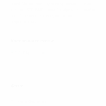
вночі. Він використовується з різними зраками
техніки – БТР, БМП, танки. Розміри можна знайти
на зображженнях, хоча дані істотно
відрізняються.
Креслення та схеми:
Фото:
Показати більше фото