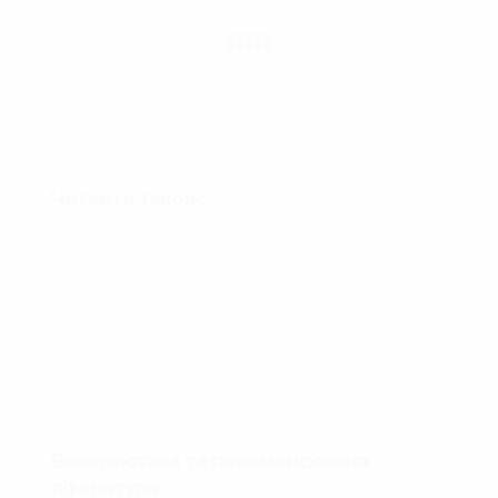
Читайте також:
Підвіска БТР-80/3/4
Корпус БТР-4
Колесо БТР-3/БТР-4
БМ-7 Парус
Використана та рекомендована
література: