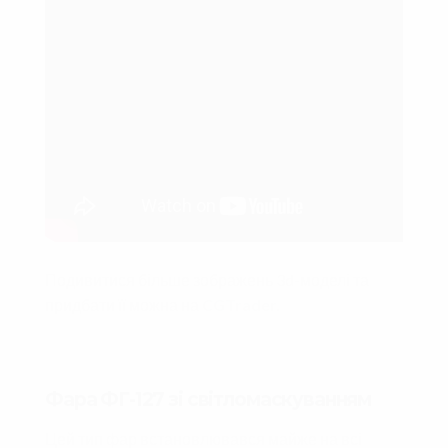
Подивитися більше зображень 3d-моделі та
придбати її можна на
CGTrader.
Фара ФГ-127 зі світломаскуванням
Цей тип фар встановлювався майже на всі