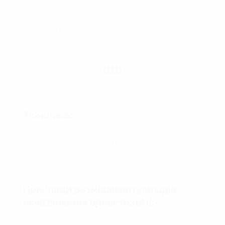
Показати більше фото
3д-модель:
Придбати модель можна на
CGTrader.
Приклади розміщення приладів
освітлення на бронетехніці: