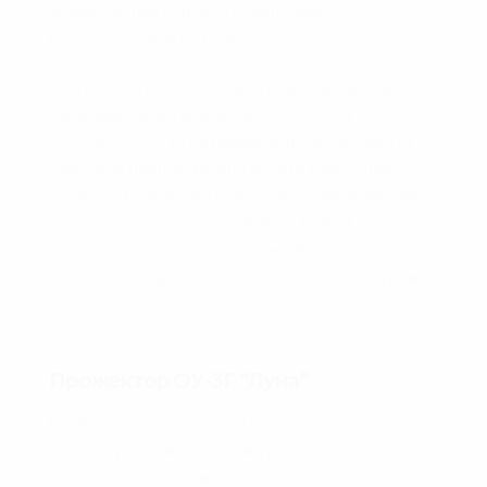
та конструцію фар для радянських/
пострадянських БТР-ів.
Для пошуку рефернсів для подібних предметів,
я використовую два джерела:
офіційні посібники
з бронетехніки
та автомобільні барахолки. На
сторінках перших можна знайти креслення,
схема та точні назви освітлювальних приладів.
А на дошках оголошень можна знайти детальні
фотографії, серед яких окремий інтерес можуть
викликати старі фарі з колоритними текстурами.
Прожектор ОУ-3Г “Луна”
Прожектор оснащується прозорим та
інфрачервоним фільтрами для ведення
спостереження за місцевістю, як вдень так і