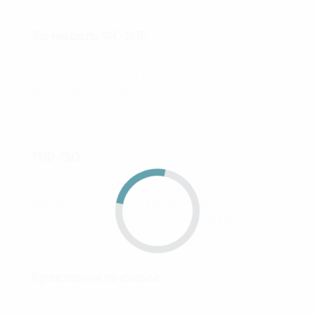
3д-модель ФГ-16Е:
Більше зображень, а також придбати модель
можна на
CGTrader.
ПФ-130
Уніфікований підфарник, який широко
використовуються на військовому та
цивільному транспорті, а також на БТР-ах.
Креслення та схеми: