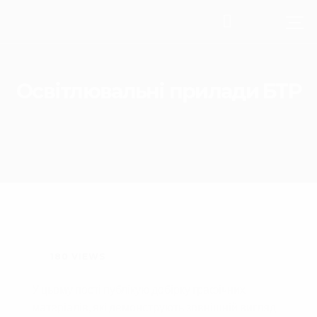
Освітлювальні прилади БТР
180
VIEWS
У цьому пості публікую добірку графічних
матеріалів, які демонструють зовнішній вигляд