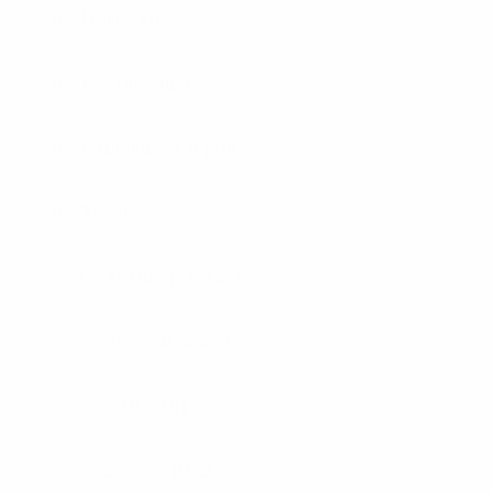
Покинуті
Реставрація
Стрілецька зброя
Техніка
Артилерія / САУ
Бронемашини
БТР/БМП
Засоби ППО