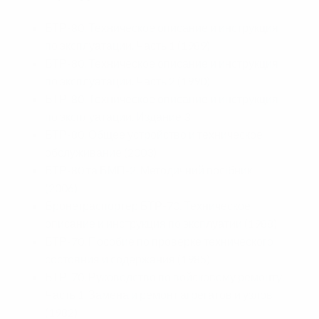
БТР-80. Техническое описание и инструкция
по эксплуатации. Часть 1 (1989)
БТР-80. Техническое описание и инструкция
по эксплуатации. Часть 2 (1990)
БТР-80. Техническое описание и инструкция
по эксплуатации. Издание 3
БТР-80. Общее устройство и техническое
обслуживание (2003)
БТР-80 та БМП-2. Методичний посібник
(2006)
Бронетраспортер БТР-70. Техническое
описание и инструкция по эксплуатии (1988)
БТР-70. Пособие по проверке технического
состояния и содержания (1985)
БТР-70. Руководство по войсковому ремонту.
Часть 1. Замена и ремонт агрегатов и узлов
(1982)