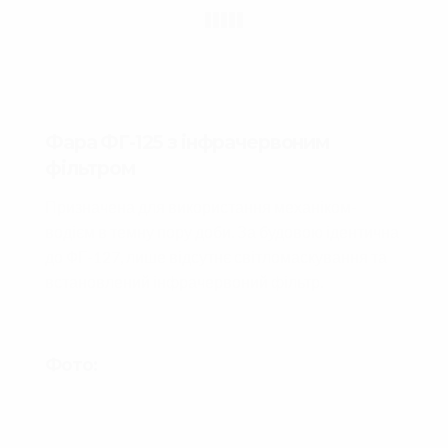
Фара ФГ-125 з інфрачервоним
фільтром
Призначена для використання механіком-
водієм в темну пору доби. За будовою ідентична
до ФГ-127, лише відсутнє світломаскування та
встановлений інфрачервоний фільтр.
Фото: