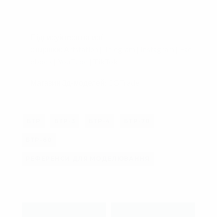
Підписуйтеся на мої
сторінки:
Artstation
|
Telegram
|
Instagram
|
Fac
ebook
|
YouTube
|
TikTok
Магазин 3д-моделей:
CGTrader
БТР
БТР-3
БТР-4
БТР-70
БТР-80
РЕФЕРЕНСИ ДЛЯ МОДЕЛЮВАННЯ