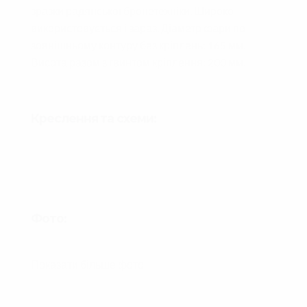
зразки радянської бронетехніки. Широко
використовується і зараз. Діаметр фари по
зовнішньому контуру без кріплень: 165 мм.
Висота разом з гвинтом кріплення: 200 мм.
Креслення та схеми:
Фото:
Показати більше фото