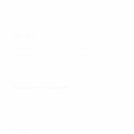
Більше зображень, а також придбати модель
можна на
CGTrader.
ФП-133
Уніфікований задній ліхтар, який широко
використовуються на військовому та
цивільному транспорті, а також на БТР-ах.
Креслення та схеми:
Фото: