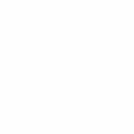
3Д-модель:
Більше рендерів, а також придбати модель
можна на
CGTrader.
Фара ФГ-16
Її називають фара-шукач. Ця фара є рохума і
обертати її можна за допомогою ручки, яка
вкручується в задню частину корпусу фари.
Використовується на багатьох зразках техніки, в
тому числі і цивільної.