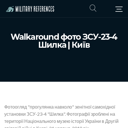
Walkaround фото ЗСУ-23-4
Шилка | Київ
Фотоогляд "прогулянка навколо" зенітної самохідної
установки ЗСУ-23-4 "Шилка". Фотографії зроблені на
території Національного музею історії України в Другій