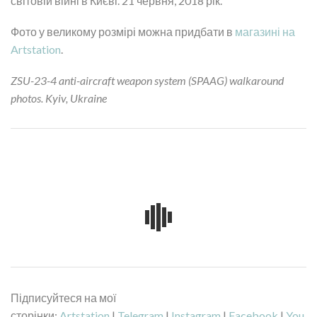
світовій війні в Києві. 21 червня, 2018 рік.
Фото у великому розмірі можна придбати в
магазині на
Artstation
.
ZSU-23-4 anti-aircraft weapon system (SPAAG) walkaround
photos. Kyiv, Ukraine
Підписуйтеся на мої
сторінки:
Artstation
|
Telegram
|
Instagram
|
Facebook
|
You