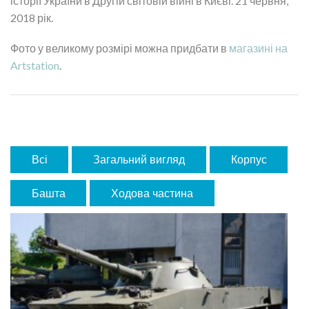
історії України в Другій світовій війні в Києві. 21 червня,
2018 рік.
Фото у великому розмірі можна придбати в
магазині на
Artstation
.
Всі
Загальний вигляд
Корпус
Башта
Ходова частина