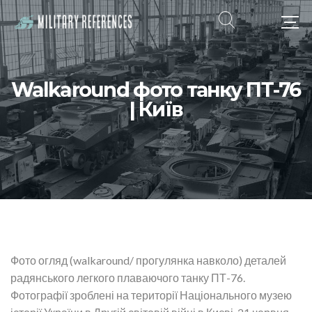
Walkaround фото танку ПТ-76
| Київ
Фото огляд (walkaround/ прогулянка навколо) деталей
радянського легкого плаваючого танку ПТ-76.
Фотографії зроблені на території Національного музею