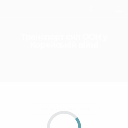
Транспорт сил ООН у
Корейській війні
← НАЗАД ДО КАТЕГОРІЙ