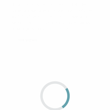
представлені досить не тривіальні зразки
російської військової техніки: танк Т-90А, Бук-
М2, САУ 2С34 Хоста. Фото взяті з відкритого
джерела, де фотографії доступні у великому
розмірі (до 6000px):
Jan Helebrant / Flickr
138
VIEWS