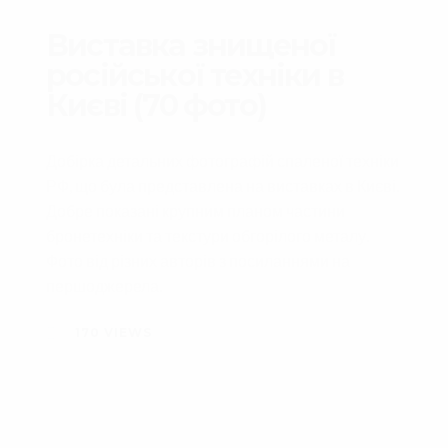
Виставка знищеної
російської техніки в
Києві (70 фото)
Добірка детальних фотографій спаленої техніки
РФ, що була представлена на виставках в Києві.
Добре показані крупним планом частини
бронетехніки та текстури обгорілого металу.
Фото від різних авторів з посиланнями на
першоджерела.
170
VIEWS