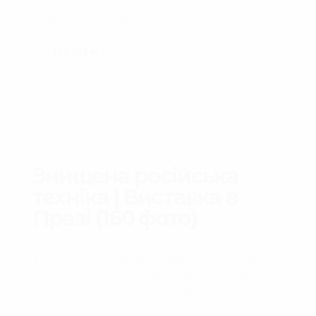
відновлювати російський бронеавтомобіль
КАМАЗ 53949 Тайфун-К 4×4.
153
VIEWS
Знищена російська
техніка | Виставка в
Празі (160 фото)
11 липня в столиці Чехії відкрилася виставка
знищеної та захопленою російської техніки в
ході війни, яку розпочала Російська Федерація
24 лютого проти України. На виставці