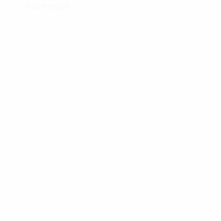
Категорії
3d-моделювання
Креслення
Покинуті
Реставрація
Стрілецька зброя
Техніка
Артилерія / САУ