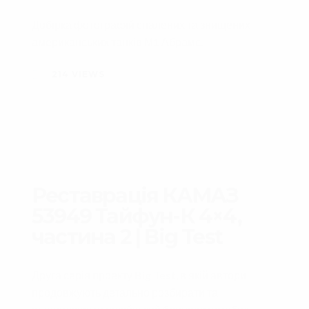
Добірка фотографій спалених та знищених
американських танків М1 Абрамс.
214
VIEWS
Реставрація КАМАЗ
53949 Тайфун-К 4×4,
частина 2 | Big Test
Друга серія проекту
Big Test
, в якій автори
продовжують детально розбирати та