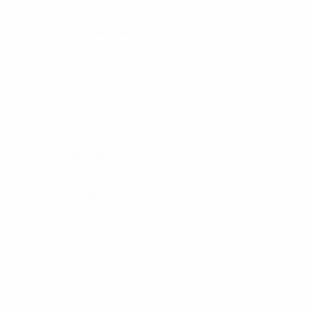
Бронемашини
БТР/БМП
Засоби ППО
Обладнання
РСЗВ
Танки
Транспорт