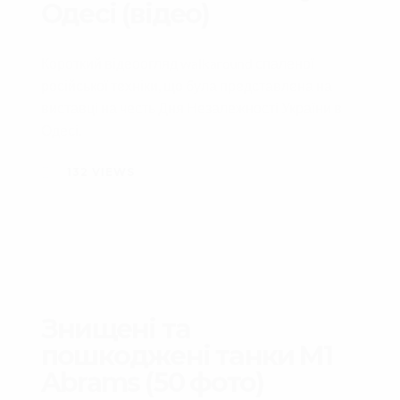
Одесі (відео)
Короткий відеоогляд walkaround спаленої
російської техніки, що була представлена на
виставці на честь Дня Незалежності України в
Одесі.
132
VIEWS
Знищені та
пошкоджені танки M1
Abrams (50 фото)