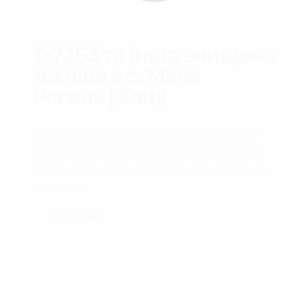
Т-72Б3 та інша знищена
техніка в с. Мала
Рогань | Хащі
Репортаж проекту Хащі з місця бойових дій у
Харківській області. Автори показали спалені
російські танки та поспілкувалися з місцевими
жителями.
137
VIEWS