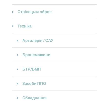
Стрілецька зброя
Техніка
Артилерія / САУ
Бронемашини
БТР/БМП
Засоби ППО
Обладнання