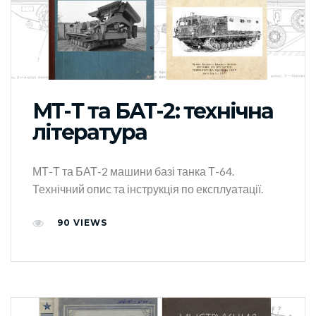
МТ-Т та БАТ-2: технічна
література
МТ-Т та БАТ-2 машини базі танка Т-64.
Технічний опис та інструкція по експлуатації.
90
VIEWS