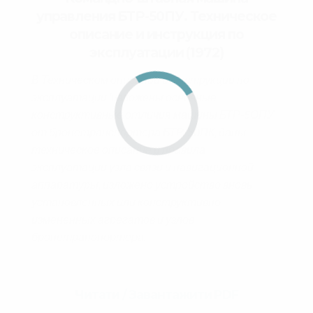
управления БТР-50ПУ. Техническое
описание и инструкция по
эксплуатации (1972)
В Техническом описании и Инструкции по
эксплуатации ‘изложены основные
конструктивные отличия машины БТР-5ОПУ
от бронетранспортера БТР-50ПК, даны
техническое описание и правила
эксплуатации узла связи и навигационной
аппаратуры, изложено устройство вновь
установленных или конструктивно
измененных агрегатов и узлов
бронетранопортера.
Читати / Завантажити PDF