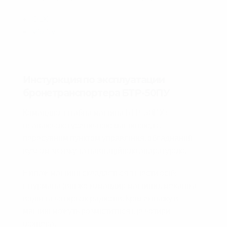
OLX
Violity
Инстуркция по эксплуатации
бронетранспортера БТР-50ПУ
Командно-штабна машина БТР-50ПУ є
плаваючою гусеничною машиною, і є
пересувним пунктом управління, обладнаний
вузлом зв’язку та навігаційною апаратурою.
Екіпаж машини складається з шести осіб:
штурмана (він же командир машини), механіка-
водія та чотирьох радистів. Крім екіпажу в
машині можуть розміститися ще чотири
офіцера.