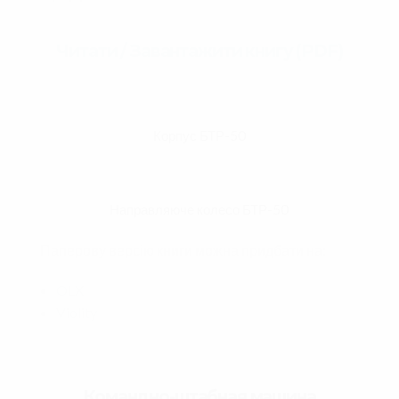
Читати / Завантажити книгу (PDF)
Корпус БТР-50
Направляюче колесо БТР-50
Паперову версію книги можна придбати на:
OLX
Violity
Командно-штабная машина