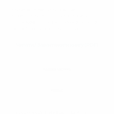
У Керівництві викладено пристрій
бронетранспортера БТР-5ОПК та описані
суттєві відмінності у пристрої вузлів, агрегатів та
систем бронетранспортера БТР-50П.
Читати / Завантажити книгу (PDF)
Ходова частина
Корпус
Паперову версію книги можна придбати на: