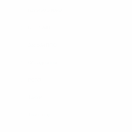
Бронемашини
БТР/БМП
Засоби ППО
Обладнання
РСЗВ
Танки
Транспорт