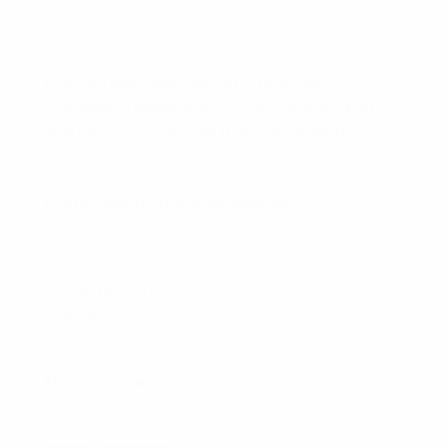
Покупка книг, ведення сайту та процес
сканування вимагають часу та грошей. Якщо є
можливість та бажання можна підтримати
проєкт фінансово.
Карта Приват:
4149 4390 2555 9927
Підписуйтеся на мої
сторінки:
Artstation
|
Telegram
|
Instagram
|
Faceb
ook
|
YouTube
|
TikTok
Магазин 3д-моделей:
CGTrader