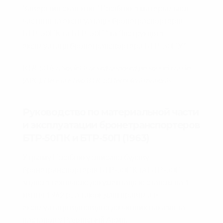
Завершив скан книг “Посібник з матеріальної
частини та експлуатаціх бронетраспортерів
БТР-50ПК та БТР-50П” та “Інструкція з
експлуатації бронетранспортера БТР-50ПУ”
BTR-50 is a Soviet tracked armored personnel carrier
(APC). Here are two BTR-50 technical manuals
Руководство по материальной части
и эксплуатации бронетранспортеров
БТР-50ПК и БТР-50П (1963)
У цьому Посібнику описано будову
бронетранспортерів БТР-50ПК та БТР-50П
згідно з технічною документацією станом на 1
квітня 1962 р., а також дані правила їх
експлуатації відповідно до чинних наказів та
настанов у Радянській Армії.