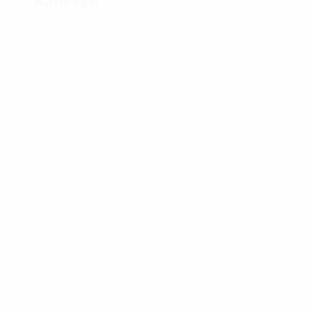
Категорії
3d-моделювання
Креслення
Покинуті
Реставрація
Стрілецька зброя
Техніка
Артилерія / САУ