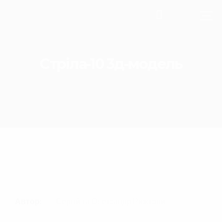
Стріла-10 3д-модель
Автор:
Сергій та Олександр Рижкови