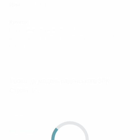
Ціна:
179$
Купити:
https://www.cgtrader.com/3d-
models/military/rocketry/9k35-strela-10-or-sa-13-
gopher
Ігрова 3д-модель радянського ЗРК
Стріла-10.
LOD0:
Полігонаж: