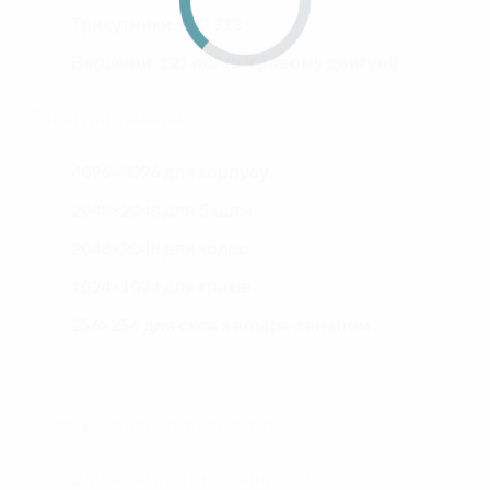
Трикутники: 108 313
Вершини: 121 487 (в ігровому двигуні)
Текстурні набори:
4096×4096 для корпусу
2048×2048 для башти
2048×2048 для колес
1024×1024 для траків
256×256 для скла з альфа-каналом
Участь у збройних конфліктах:
Війна РФ проти України 2022