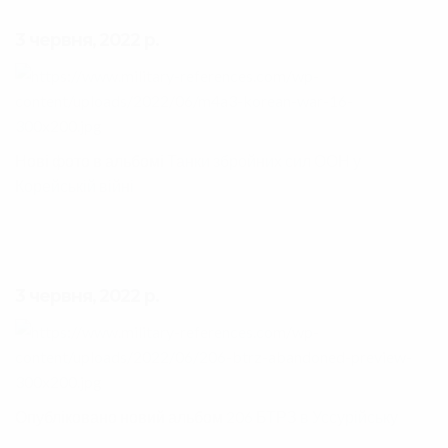
3 червня, 2022 р.
Нові фото в альбомі
Танки збройних сил ООН у
Корейській війні
3 червня, 2022 р.
Опубліковано новий альбом
206 БТРЗ в Уссурійську