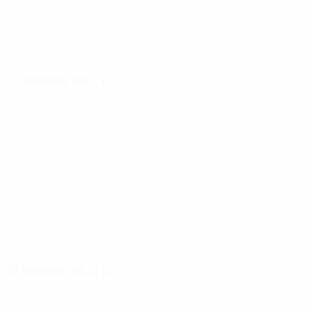
Т-72Б3 та Т-72Б.
9 червня, 2022 р.
+9 фото в альбом
БМП Збройних сил РФ | 2022.
Фото машин з Маріуполя та Бучі.
9 червня, 2022 р.