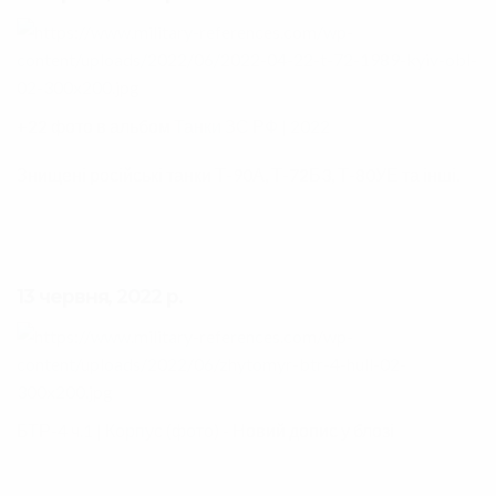
+22 фото в альбом
Танки ЗС РФ | 2022
Знищені російські танки Т-90А, Т-72Б3, Т-80УЕ та інші.
13 червня, 2022 р.
БТР-4 ч.1 | Корпус (фото)
- Новий допис у блозі