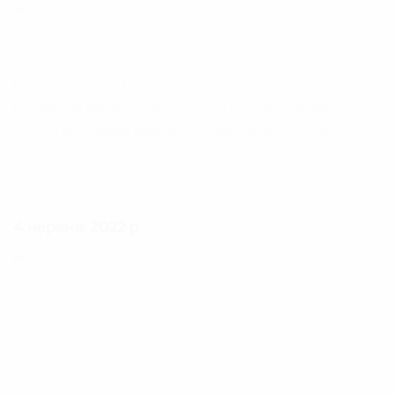
Створено допис
Реставрація САУ Jagdpanther | AAAM
.
Публікація містить фото процесу реставрації німецької
САУ та креслення деяких деталей. Оновлюється.
4 червня, 2022 р.
+4 фото в альбом
САУ Збройних сил України | 2022