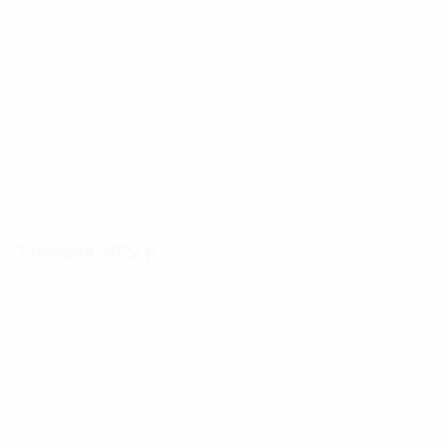
+8 фото в альбом
Танки Збройних сил України | 2022
.
Трофейні Т-80У та Т-80БВМ в лавах ЗСУ, крупні плани
Т-64БВ та інше.
7 червня, 2022 р.
+12 фото російських машин в альбом
Танки РФ у війні
проти України 2022