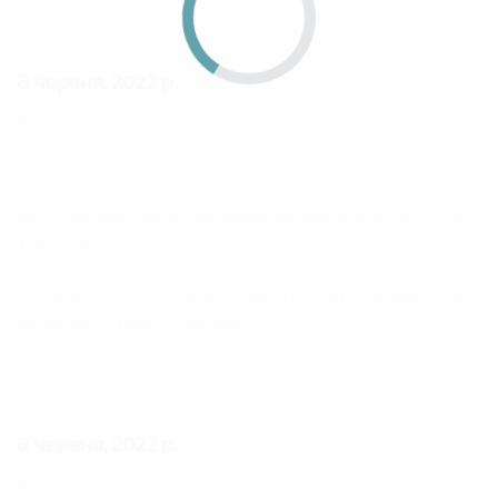
8 червня, 2022 р.
Кілька цікавих фото у великому розмірі знищеного танку
Т-80БВМ у
дописі
.
На Flickr були опубліковані цікаві фотографії знищеного
російського танку Т-80БВМ
8 червня, 2022 р.