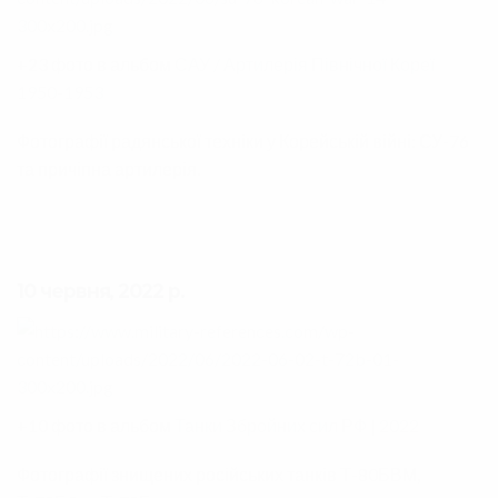
+23 фото в альбом
САУ / Артилерія Північної Кореї
1950-1953
Фотографії радянської техніки у Корейській війні: СУ-76
та причіпна артилерія.
10 червня, 2022 р.
+10 фото в альбом
Танки Збройних сил РФ | 2022
Фотографії знищених російських танків Т-80БВМ,