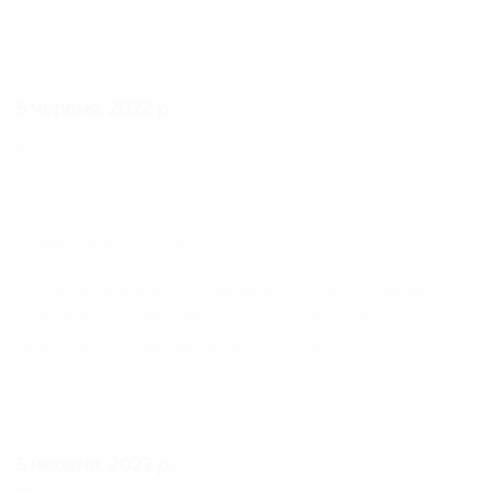
5 червня, 2022 р.
Новий допису у блозі:
САУ M109 в Україні
Головнокомандувач ЗС України Валерій Залужний
розповідає про перший досвід роботи наших
артилеристів з американською САУ М109.
5 червня, 2022 р.