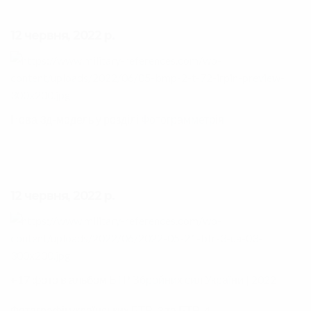
12 червня, 2022 р.
Нова 3д-модель у розділі
Фотограмметрія
12 червня, 2022 р.
+17 фото в альбом
БТР Збройних сил України | 2022
Фотографії українських БТР-3 та БТР-4.