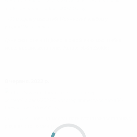
Т-90 модель
у масштабі 1/16 - новий альбом у
розділі
Walkarounds
.
Дуже реалістично і цікаво пофарбована масштабна
модель російського танку. Автор: István Zsoldos
8 червня, 2022 р.
Comet A34
- нова 3д-модель покинутого іржавого танку у
розділі
Фотограмметрія
.