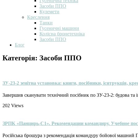
Гусенична техніка
Засоби ППО
Кулемети
Креслення
Танки
Гусеничні машини
Колісна бронетехніка
Засоби ППО
Блог
Категорія:
Засоби ППО
ЗУ-23-2 зенітна установка: книги, посібники, існтрукція, кр
Завершив сканувати технічний посібник по ЗУ-23-2: будова та 
202
Views
ЗРПК «Панцирь-С1». Рекомендации командиру. Учебное посо
Російська брошура з рекомендація командуру бойової машний П