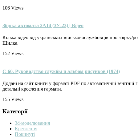
106
Views
Збірка автомата 2А14 (ЗУ-23) | Відео
Кілька відео від українських військовослужбовців про збірку/р
Шилка.
152
Views
С-60. Руководство службы и альбом рисунков (1974)
Додані на сайт книги у форматі PDF по автоматичній зенітній 
детальні креслення гармати.
155
Views
Категорії
3d-моделювання
Креслення
Покинуті