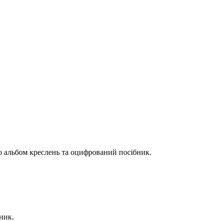
мо альбом креслень та оцифрований посібник.
ник.