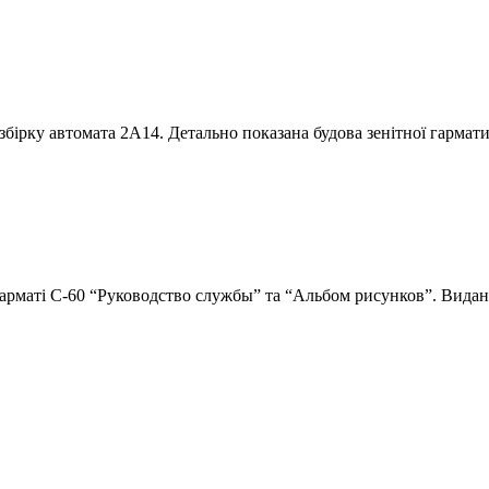
озбірку автомата 2А14. Детально показана будова зенітної гармат
гарматі С-60 “Руководство службы” та “Альбом рисунков”. Видан