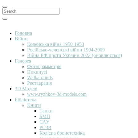
Search
for:
Search
Головна
Війни
Корейська війна 1950-1953
Російсько-чеченські війни 1994-2009
Війна РФ проти України 2022 (оновлюється)
Галерея
Фотограмметрія
Покинуті
Walkarounds
Реставрація
3D Моделі
www.ryzhkov-3d-models.com
Бібліотека
Книги
Танки
БМП
САУ
РСЗВ
Колісна бронетехніка