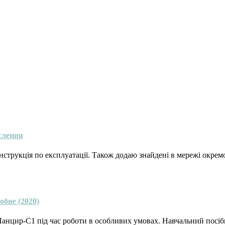
еслення
інструкція по експлуатації. Також додаю знайдені в мережі окре
бие (2020)
анцир-С1 під час роботи в особливих умовах. Навчальний посіб