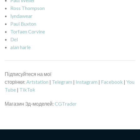
Paul Weller
Ross Thompson
lyndawear
Paul Buxton
Torfaen Corvine
Del
alan harle
Підписуйтеся на мої
сторінки:
Artstation
|
Telegram
|
Instagram
|
Facebook
|
You
Tube
|
TikTok
Магазин 3д-моделей:
CGTrader