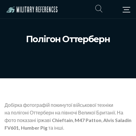
Полігон Оттерберн
Добірка фотографій покинутої військової техніки
на полігоні Оттерберн на півночі Великої Британії. На
фото показані іржаві
Chieftain
,
M47 Patton
,
Alvis Saladin
FV601, Humber Pig
та інші.