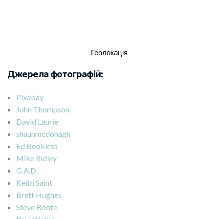
Геолокація
Джерела фотографій:
Pixabay
John Thompson
David Laurie
shaunmcdonagh
Ed Bookless
Mike Ridley
G.A.D
Keith Saint
Brett Hughes
Steve Boote