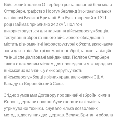
Військовий полігон Оттерберн розташований біля міста
Оттерберн, графство Нортумберленд (Northumberland)
на півночі Великої Британії. Він був створений в 1911
році і займає приблизно 242 км². Полігон
використовується для навчання військовослужбовців,
тестування зброї та іншого військового обладнання і
містить різноманітні інфраструктурні об'єкти, включаючи
зони для стрільби з різноманітної зброї, танкові, авіаційні
та інші спеціалізовані майданчики. Полігон Оттерберн
також є важливим місцем для проведення міжнародних
військових навчань, у яких беруть участь
військовослужбовці з різних країн, включаючи США,
Канаду та Європейський Союз.
Згідно з умовами Договору про звичайні збройні сили в
Європі, держави повинні були скоротити кількість
утримуваної техніки. Існувало кілька дозволених
методів, доступних для держав. Велика Британія обрала