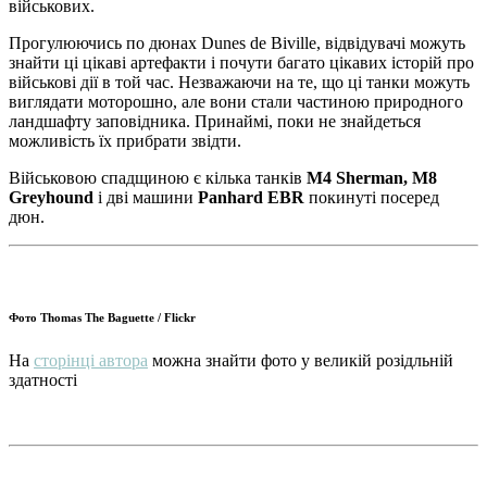
військових.
Прогулюючись по дюнах Dunes de Biville, відвідувачі можуть
знайти ці цікаві артефакти і почути багато цікавих історій про
військові дії в той час. Незважаючи на те, що ці танки можуть
виглядати моторошно, але вони стали частиною природного
ландшафту заповідника. Принаймі, поки не знайдеться
можливість їх прибрати звідти.
Військовою спадщиною є кілька танків
M4 Sherman,
M8
Greyhound
і дві машини
Panhard EBR
покинуті посеред
дюн.
Фото Thomas The Baguette / Flickr
На
сторінці автора
можна знайти фото у великій розідльній
здатності