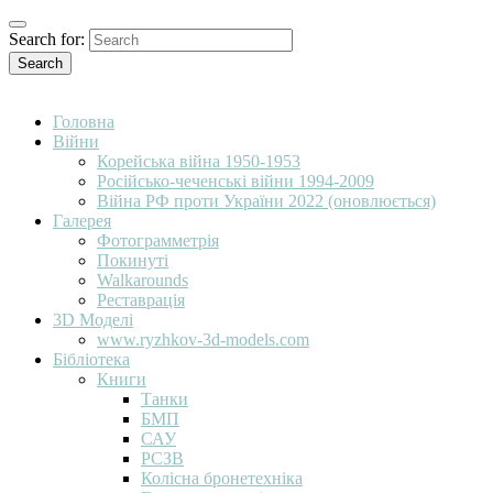
Search for:
Search
Головна
Війни
Корейська війна 1950-1953
Російсько-чеченські війни 1994-2009
Війна РФ проти України 2022 (оновлюється)
Галерея
Фотограмметрія
Покинуті
Walkarounds
Реставрація
3D Моделі
www.ryzhkov-3d-models.com
Бібліотека
Книги
Танки
БМП
САУ
РСЗВ
Колісна бронетехніка