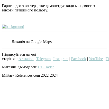
Гарне відео з коптера, яке демонструє види місцевості з
висоти пташиного польоту.
Локація на Google Maps
Підписуйтеся на мої
сторінки:
Artstation
|
Telegram
|
Instagram
|
Facebook
|
YouTube
|
T
Магазин 3д-моделей:
CGTrader
Military-References.com 2022-2024