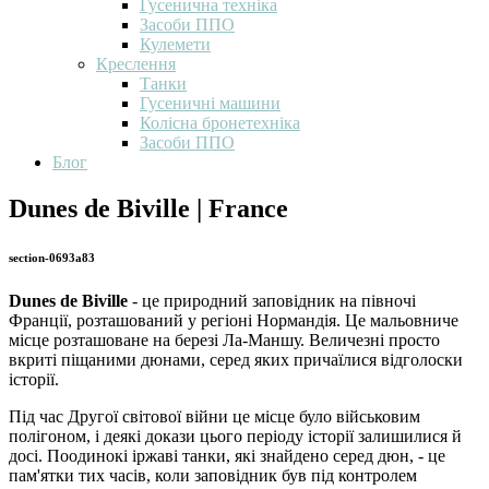
Гусенична техніка
Засоби ППО
Кулемети
Креслення
Танки
Гусеничні машини
Колісна бронетехніка
Засоби ППО
Блог
Dunes de Biville | France
section-0693a83
Dunes de Biville
- це природний заповідник на півночі
Франції, розташований у регіоні Нормандія. Це мальовниче
місце розташоване на березі Ла-Маншу. Величезні просто
вкриті піщаними дюнами, серед яких причаїлися відголоски
історії.
Під час Другої світової війни це місце було військовим
полігоном, і деякі докази цього періоду історії залишилися й
досі. Поодинокі іржаві танки, які знайдено серед дюн, - це
пам'ятки тих часів, коли заповідник був під контролем