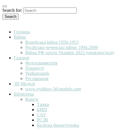
Search for:
Search
Головна
Війни
Корейська війна 1950-1953
Російсько-чеченські війни 1994-2009
Війна РФ проти України 2022 (оновлюється)
Галерея
Фотограмметрія
Покинуті
Walkarounds
Реставрація
3D Моделі
www.ryzhkov-3d-models.com
Бібліотека
Книги
Танки
БМП
САУ
РСЗВ
Колісна бронетехніка