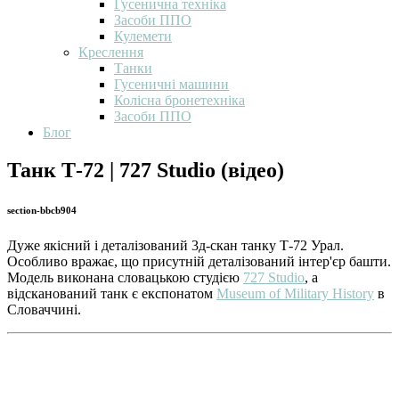
Гусенична техніка
Засоби ППО
Кулемети
Креслення
Танки
Гусеничні машини
Колісна бронетехніка
Засоби ППО
Блог
Танк Т-72 | 727 Studio (відео)
section-bbcb904
Дуже якісний і деталізований 3д-скан танку Т-72 Урал.
Особливо вражає, що присутній деталізований інтер'єр башти.
Модель виконана словацькою студією
727 Studio
, а
відсканований танк є експонатом
Museum of Military History
в
Словаччині.