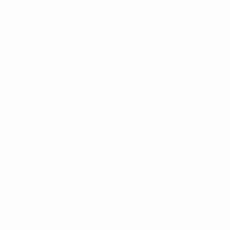
Бронемашини
БТР/БМП
Засоби ППО
Обладнання
РСЗВ
Танки
Транспорт