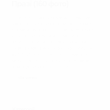
Празі (160 фото)
11 липня в столиці Чехії відкрилася виставка
знищеної та захопленою російської техніки в
ході війни, яку розпочала Російська Федерація
24 лютого проти України. На виставці
представлені досить не тривіальні зразки
російської військової техніки: танк Т-90А, Бук-
М2, САУ 2С34 Хоста. Фото взяті з відкритого
джерела, де фотографії доступні у великому
розмірі (до 6000px):
Jan Helebrant / Flickr
138
VIEWS
Категорії