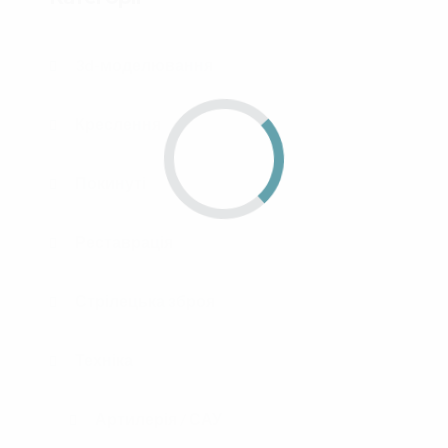
3d-моделювання
Креслення
Покинуті
Реставрація
Стрілецька зброя
Техніка
Артилерія / САУ