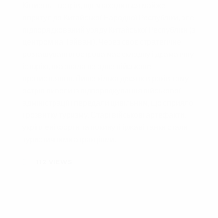
Кінмень – острів, що знаходиться майже
впритул до Китайської Народної Республіки, але
підпорядкований уряду Китайської Республіки (з
центром на Тайвані). Через своє стратегічне
розташування острова має складну і драматчну
історію, яка знала не одне військове
протистояння. Лише кілька десятків років тому
острів вивели із підпорядкування військової
адміністрації і передали цивільним, що сприяло
і розвитку туризму. Старі військові артефакти,
укріплені форти та покинуті іржаві танки стали
туристичними атракціями.
112
VIEWS