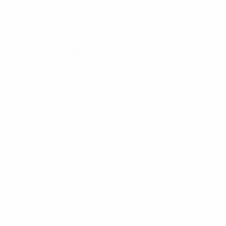
Бронемашини
БТР/БМП
Засоби ППО
Обладнання
РСЗВ
Танки
Транспорт