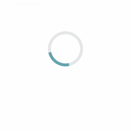
Категорії
3d-моделювання
Креслення
Покинуті
Реставрація
Стрілецька зброя
Техніка
Артилерія / САУ