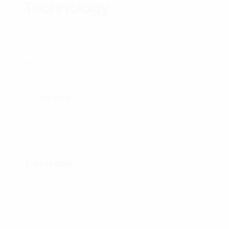
Technology
Добірка брошур по танкам часів Другої світової
війни. Кожна з них містить короткі відомості про
машини та містять в собі деякі цікаві ілюстрації.
Книги опубліковані на сайті.
153
VIEWS
Категорії
3d-моделювання
Креслення