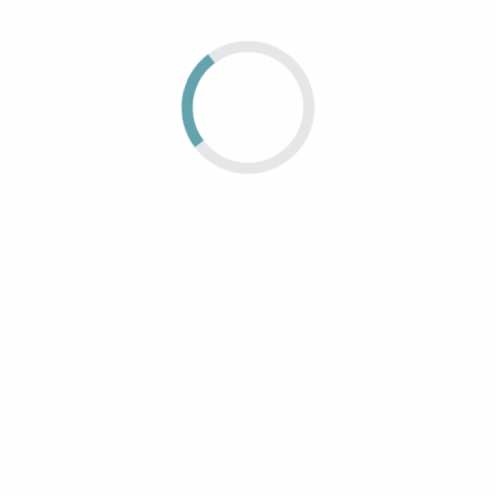
Покинуті
Реставрація
Стрілецька зброя
Техніка
Артилерія / САУ
Бронемашини
БТР/БМП