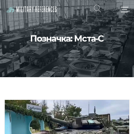
Позначка:
Мста-С