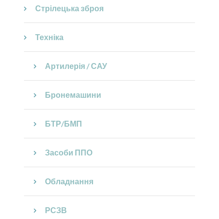
Стрілецька зброя
Техніка
Артилерія / САУ
Бронемашини
БТР/БМП
Засоби ППО
Обладнання
РСЗВ