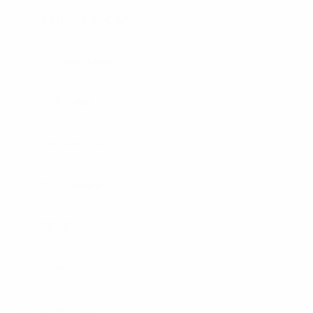
Артилерія / САУ
Бронемашини
БТР/БМП
Засоби ППО
Обладнання
РСЗВ
Танки
Транспорт