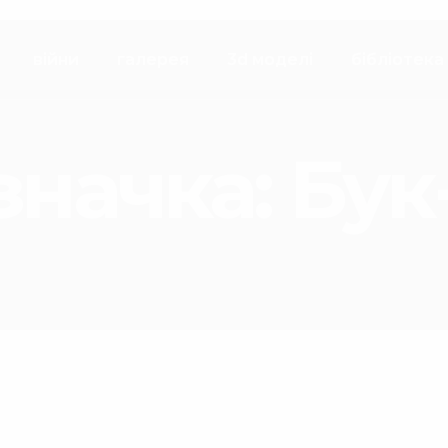
війни
галерея
3d моделі
бібліотека
значка:
Бук