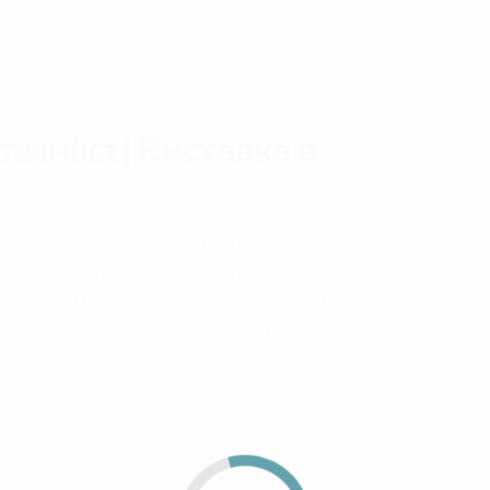
ехніка | Виставка в
тавка знищеної та захопленою російської
йська Федерація 24 лютого проти України. На
ні зразки російської військової техніки: танк
ті з відкритого джерела, де фотографії
Jan Helebrant / Flickr