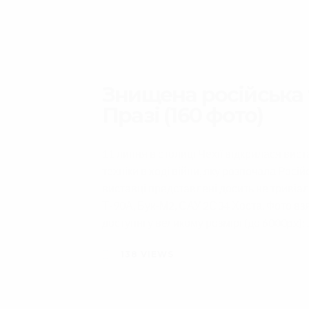
Знищена російська т
Празі (160 фото)
11 липня в столиці Чехії відкрилася вис
техніки в ході війни, яку розпочала Росі
виставці представлені досить не тривіаль
Т-90А, Бук-М2, САУ 2С34 Хоста. Фото взя
доступні у великому розмірі (до 6000px):
138
VIEWS