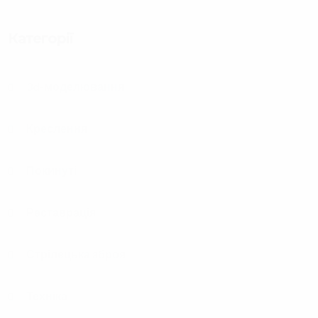
Категорії
3d-моделювання
Креслення
Покинуті
Реставрація
Стрілецька зброя
Техніка