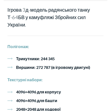
Ігрова 3д-модель радянського танку
Т-64БВ у камуфляжі Збройних сил
України.
Полігонаж:
Трикутники: 244 345
Вершини: 272 787 (в ігровому двигуні)
Текстурні набори:
4096×4096 для корпусу
4096×4096 для башти
2048×2048 для ходової