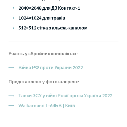
2048×2048 для ДЗ Контакт-1
1024×1024 для траків
512×512 сітка з альфа-каналом
Участь у збройних конфліктах:
Війна РФ проти України 2022
Представлено у фотогалереях:
Танки ЗСУ у війні Росії проти України 2022
Walkaround Т-64БВ | Київ