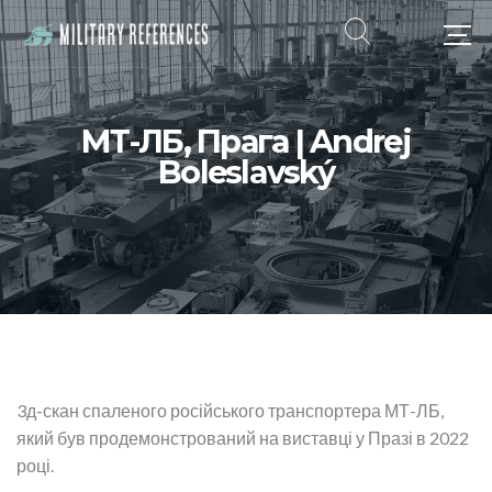
МТ-ЛБ, Прага | Andrej
Boleslavský
3д-скан спаленого російського транспортера МТ-ЛБ,
який був продемонстрований на виставці у Празі в 2022
році.