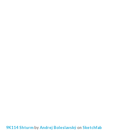
9K114 Shturm
by
Andrej Boleslavský
on
Sketchfab