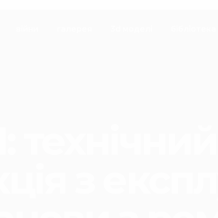
війни
галерея
3d моделі
бібліотека
: технічний
ція з експл