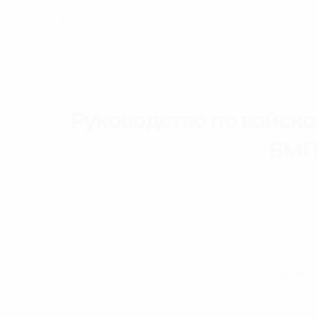
Паперова версія
книги:
Руководство по войско
БМП-
Посібник (керівництво) з військового ремонту б
вузли, агрегати, деталі та обладнання.
Читати / Завант
Це була моя перша книга, яку я відсканував по