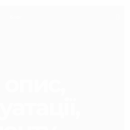
блог
 опис,
уатації,