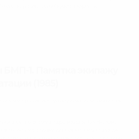
бував, якщо розглядати бюджетні варіанти.
 БМП-1. Памятка экипажу
атации (1985)
новным вопросам эксплуатации машины и является
льзования при эксплуатации машины. Необходимо
том по эксплуатаци машины является инструкция
вижению и надежная работа машины в эксплуатации