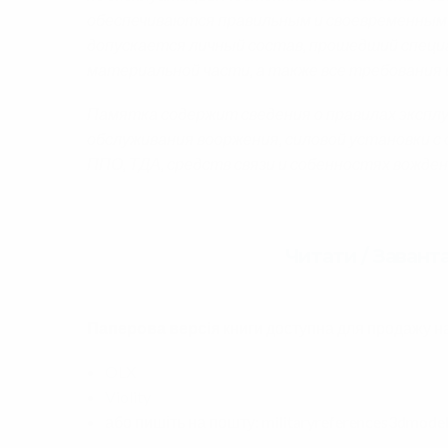
обеспечиваются правильным и своевременным 
допускается личный состав, прошедший специ
материальной части, а также все требования
Памятка содержит сведения о правилах экспл
обслуживания вооржения, силовой установки 
ППО, ТДА, средств связи и собенностях вожде
Читати / Завант
Паперова версія
книги доступна для продажу н
OLX
Violity
або пишіть на пошту: militaryreferences3dmod