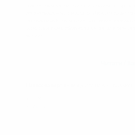
изменениям, в книге дается описание устройс
встречающихся на машинах. В книге также дан
правила вождения машины в различных климати
использования и обслуживания аппаратуры, пр
машине.
Читати / З
Паперова версія
книги доступна для продажу н
OLX
Violity