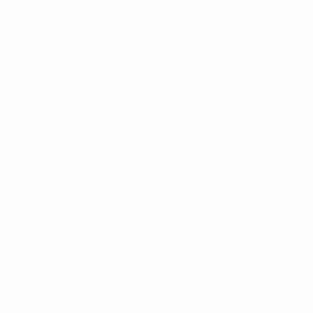
БТР/БМП
Засоби ППО
Обладнання
РСЗВ
Танки
Транспорт