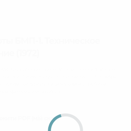
ты БМП-1. Техническое
ие (1972)
БМИ-1 разработано заводом — изготовителем этой
нической документацин по состоянию на 1 октября
о назначение агрегатов, механизмов и приборов
принцип действия и работы.
ажити PDF (мій скан)