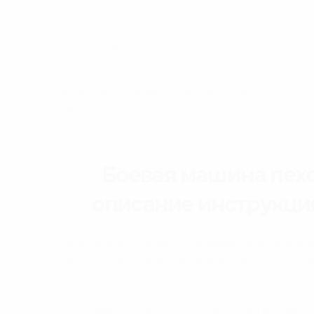
Добірка військової технічної літератури по бойові
були знайдені в інтернеті. Книги містять в собі о
БМП-1.
BMP-1 infantry fighting vehicle (IFV) technical manuals 
information.
Боевая машина пехо
описание инструкция
Техническое описание и инструкция по эксплу
принципа действия и правил эксплуатации агр
пехоты.
Учитывая, что за годы производства машины 