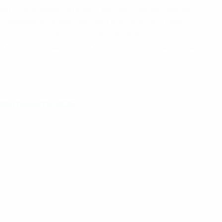
тва и обслуживания разных вариантов конструкции,
ы правила действий экипажа и десанта при оружии,
ческих и дорожных условиях, правила
иборов и специального оборудования, имеющихся на
авантажити PDF
а: