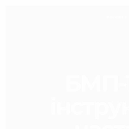
головна
БМП-1
інструк