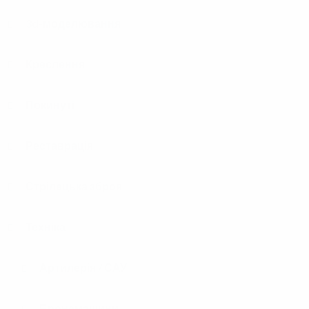
3d-моделювання
Креслення
Покинуті
Реставрація
Стрілецька зброя
Техніка
Артилерія / САУ
Бронемашини