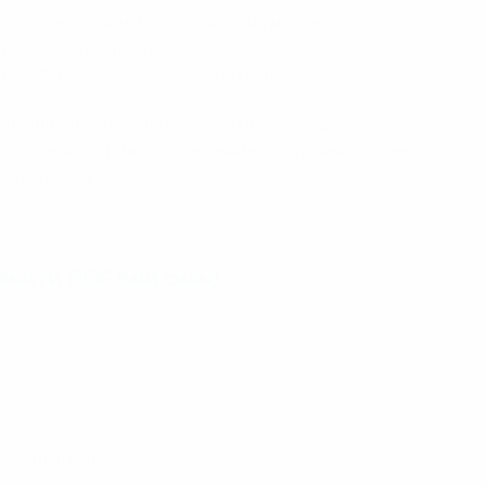
обслуживанием. К эксплуатации мапины
альную подготовку, изучивший устройство
 и особенности экстуатации машины.
уатаци, хранения, транспортирования и
с обслуживающими ее системами, системы защиты,
ния машины.
ажити PDF (мій скан)
а:
els@gmail.com