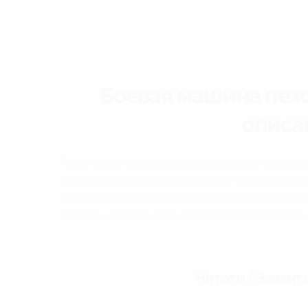
Боевая машина пехо
описан
Техническое описание боевой машины пехоты 
машины на основе действующей чертежно-тех
1971 г. В настоящем Техническом описании дан
машины, а также описывается их устройство, 
Читати / Завант