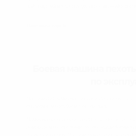
найшвидший метод сканування книг, який я спро
Паперова версія:
Боевая машина пехоты
по эксплу
Настоящая памятка содержит указания по ос
справочным пособием для экипажа.
Памятка предназначена для повседневного по
помнить, что основным руководящим докумен
по эксплуатации. Постоянная готовность к д