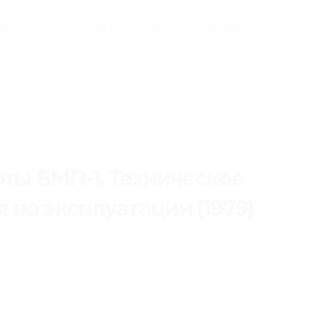
й машині піхоти БМП-1. Є як власні скани, так і ті, що
пис конструкції, креслення, схеми та фото детелай
that include blueprints of bmp-1, drawings and technical
ты БМП-1. Техническое
 по эксплуатации (1979)
атации предназначены для изучения устройства,
егатов, механизмов, узлов и систем боевой машины
отдельные агрегаты и механизмы подвергались