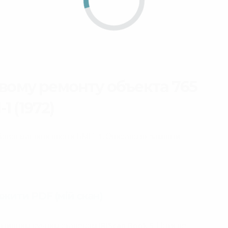
вому ремонту объекта 765
1 (1972)
ойової машини піхоти БМП-1. Описано як замініти
ажити PDF (мій скан)
ртативним ручним сканером
IRIScan Book 5
. Поки це