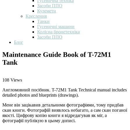
Гусенична техніка
Засоби ППО
Кулемети
Креслення
Танки
Гусеничні машини
Колісна бронетехніка
Засоби ППО
Блог
Maintenance Guide Book of T-72M1
Tank
108
Views
Англомовний посібник. T-72M1 Tank Technical manual includes
detailed photos and blueprints (drawings).
Мене він зацікавив детальними фотографіями, тому придбав
скан книги. Фотографій виявлось небагато, а сам скан поганої
якості. Цифрову копію книги я відредагував як міг, а
фотографії публікую в цьому дописі.