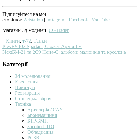
Підписуйтеся на мої
сторінки:
Artstation
|
Instagram
|
Facebook
|
YouTube
Магазин 3д-моделей:
CGTrader
"
Книги
,
т-72
,
Танки
Prev
FV103 Spartan | Сюжет Армія TV
Next
БМ-21 та 2С9 Нона-С: альбоми малюнків та креслень
Категорії
3d-моделювання
Креслення
Покинуті
Реставрація
Стрілецька зброя
Техніка
Артилерія / САУ
Бронемашини
БТР/БМП
Засоби ППО
Обладнання
РСЗВ