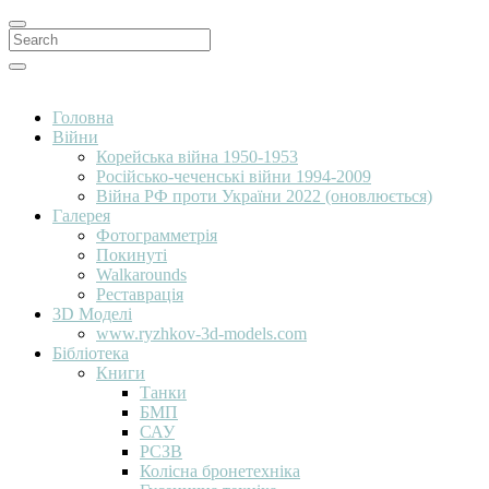
Search
for:
Search
Головна
Війни
Корейська війна 1950-1953
Російсько-чеченські війни 1994-2009
Війна РФ проти України 2022 (оновлюється)
Галерея
Фотограмметрія
Покинуті
Walkarounds
Реставрація
3D Моделі
www.ryzhkov-3d-models.com
Бібліотека
Книги
Танки
БМП
САУ
РСЗВ
Колісна бронетехніка