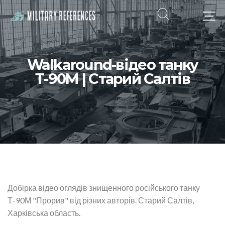
Walkaround-відео танку
Т-90М | Старий Салтів
Добірка відео оглядів знищенного російського танку
Т-90М "Прорив" від різних авторів. Старий Салтів,
Харківська область.