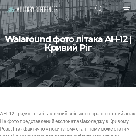
Walaround фото літака АН-12 |
Кривий Ріг
АН-12 - радянський тактичний військово-транспортний літак.
На фото представлений експонат авіаколеджу в Кривому
Розі. Літак фактично у покинутому стані, тому може стати у