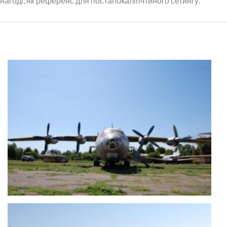
нагоді, як референс для постапокаліпчтиного сетингу.