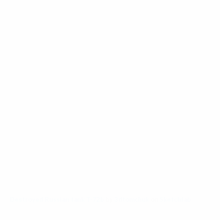
Destroyed Russian tank T-72b
by
3dtomchuk
on
Sketchfab