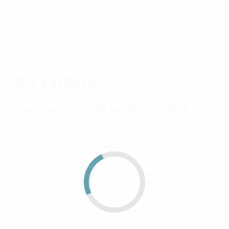
можливість безкоштовно завантажити 3д-модель з
сервісу Sketchfab.