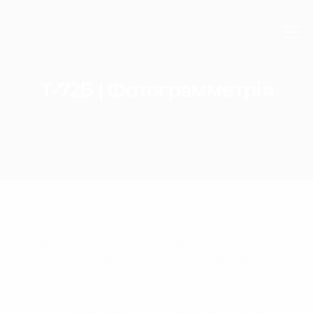
Т-72Б | Фотограмметрія
Якісний 3д-скан російського танку Т-72Б, який було
знищено під час боїв під Києвом у проміжку між 25
лютого до 2 квітня 2022 року. Рештки машини лежать
біля села Бузова, Київська область. Щиро дякую автору
3dtomchuk
за виконану роботу. Також автор надає