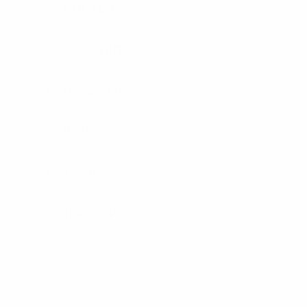
БТР/БМП
Засоби ППО
Обладнання
РСЗВ
Танки
Транспорт