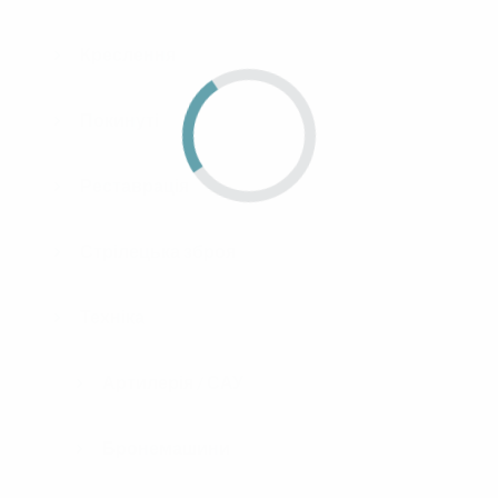
Креслення
Покинуті
Реставрація
Стрілецька зброя
Техніка
Артилерія / САУ
Бронемашини