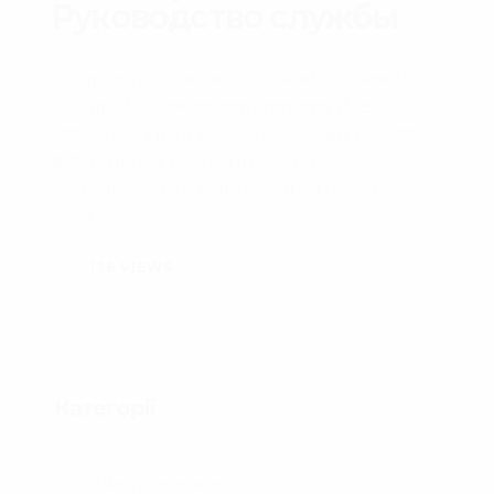
Руководство службы
Завершив сканувати совєтський посібник 1957
року про
122-мм танкову гармату Д-25Т
зразка 1943 р. та 122-мм самохідну гармата
Д-25С зразка 1944 р.
Ці гармата
встановлювали в танки ІС-2, ІС-3 та САУ
ІСУ-122.
136
VIEWS
Категорії
3d-моделювання