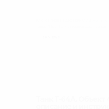
Ключові тези з відео з каналу
Shawshank 
танків “Ніж”. Танкіст розповідає нюанси 
78
VIEWS
Танк Т-64А. Объект 
описание и инструк