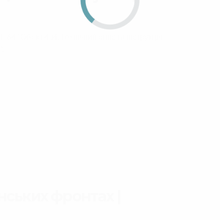
64 “Об’єкт 434. Технічний опис та інструкція
”.
нських фронтах |