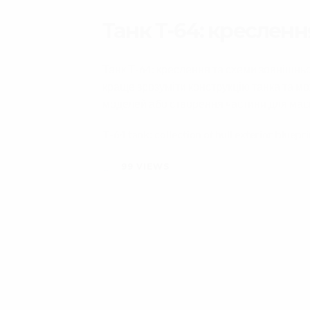
Танк Т-64: кресленн
Танк Т-64: креслення та схеми зовнішньо
краще зрозуміти конструкцію танка та м
моделей або створення частини для мас
T-64 tank: collection of hull exterior bluepr
99
VIEWS