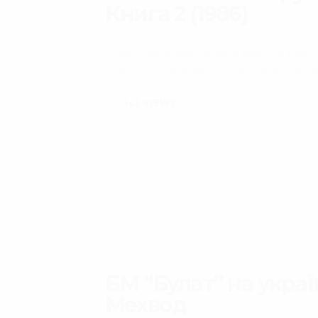
Книга 2 (1986)
Завершив оцифровувати книгу по танку Т-
з експлуатації. Книга 2 (1986 рік видання)
141
VIEWS
БМ “Булат” на украї
Мехвод