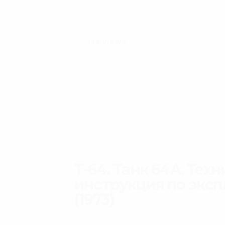
Відео-огляд машини від українського тан
128
VIEWS
Т-64. Танк 64А. Тех
инструкция по эксп
(1973)