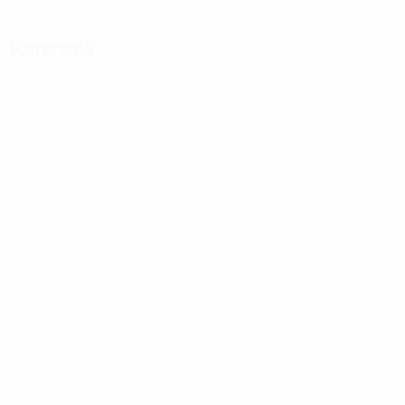
Категорії
3d-моделювання
Креслення
Покинуті
Реставрація
Стрілецька зброя
Техніка