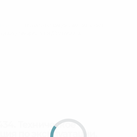
Redemption
про український динамічний захист
та досвід використання ДЗ у військах.
434. Техническое
ция по эксплуатации.