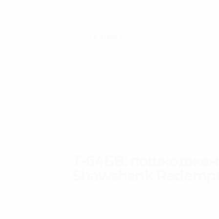
Завершив сканування першої книги посбі
інструкція з експлуатації” 1973 року.
145
VIEWS
Т-64БВ: пошкодженн
Shawshank Redempt
Огляд пошкоджень танку Т-64БВ від украї
різними боєприпасами – від мін 120 мм д