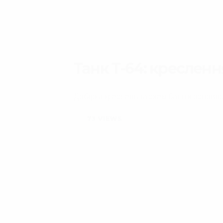
Танк Т-64: креслен
Добірка креслень та схем башти основно
73
VIEWS