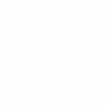
Артилерія / САУ
Бронемашини
БТР/БМП
Засоби ППО
Обладнання
РСЗВ
Танки
Транспорт