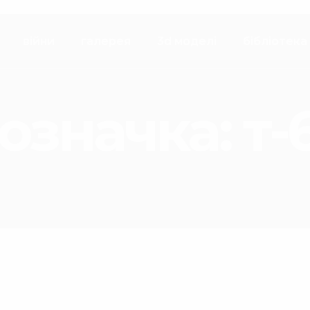
війни
галерея
3d моделі
бібліотека
означка:
т-