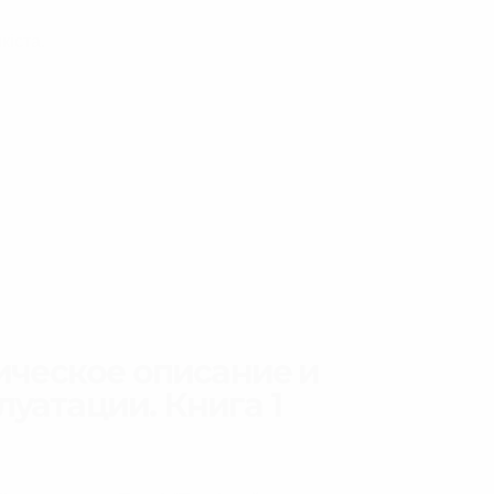
кіста.
ническое описание и
луатации. Книга 1