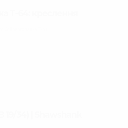
ка Т-64: креслення
о бойового танка Т-64.
 19/34) | Shawshank