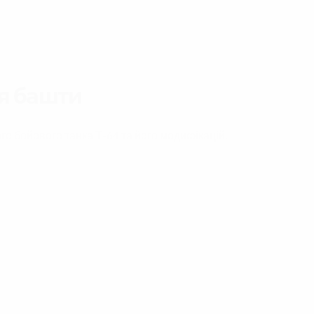
ня башти
го бойового танка Т-64 та його модифікацій.