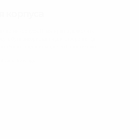
я корпуса
ї частин корпуса. Ці матеріали дозволять
ожуть бути використання для створення 3д-
штабних стендових моделей бронетехніки.
ints and drawings