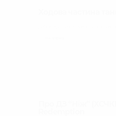
Ходова частина тан
Добірка креслень ходової части основног
114
VIEWS
Про ДЗ “Ніж” (ХСЧКВ
Redemption