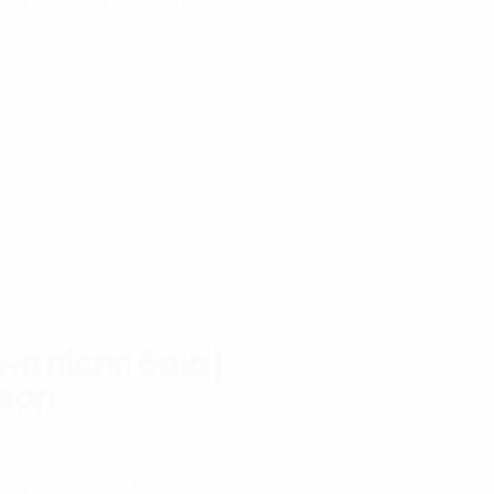
ника по танку Т-64А “Технічний опис та
я після бою |
ion
нського танкіста. Ураження від артобстрілу
о артилерії 152 мм.